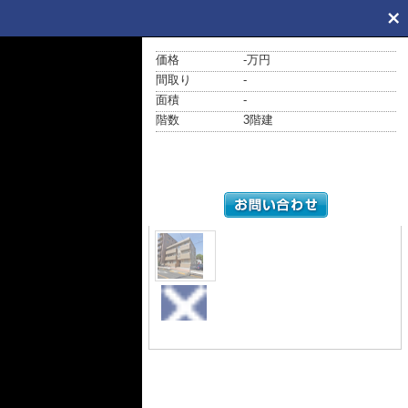
価格
-万円
間取り
-
面積
-
階数
3階建
外観