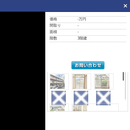
価格
-万円
間取り
-
面積
-
階数
3階建
外観
展望
展望
展望
その他共用部分