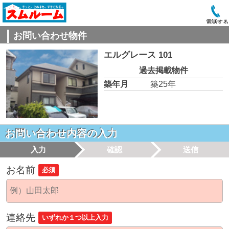
電話する
お問い合わせ物件
エルグレース 101
過去掲載物件
築年月
築25年
お問い合わせ内容の入力
入力
確認
送信
お名前
必須
連絡先
いずれか１つ以上入力