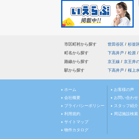
市区町村から探す
世田谷区
/
杉並
町名から探す
下高井戸
/
松原
/
路線から探す
京王線
/
京王井
駅から探す
下高井戸
/
桜上
ホーム
お客様の声
会社概要
お問い合わせ
プライバシーポリシー
スタッフ紹介
利用規約
周辺施設検索
サイトマップ
物件カタログ