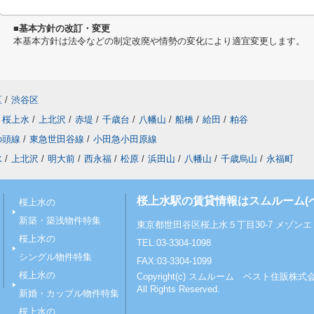
■基本方針の改訂・変更
本基本方針は法令などの制定改廃や情勢の変化により適宜変更します。
区
/
渋谷区
桜上水
/
上北沢
/
赤堤
/
千歳台
/
八幡山
/
船橋
/
給田
/
粕谷
の頭線
/
東急世田谷線
/
小田急小田原線
水
/
上北沢
/
明大前
/
西永福
/
松原
/
浜田山
/
八幡山
/
千歳烏山
/
永福町
桜上水駅の賃貸情報はスムルーム(
桜上水の
新築・築浅物件特集
東京都世田谷区桜上水５丁目30-7 メゾンエミ
桜上水の
TEL:03-3304-1098
シングル物件特集
FAX:03-3304-1099
桜上水の
Copyright(c) スムルーム ベスト住販株式
All Rights Reserved.
新婚・カップル物件特集
桜上水の