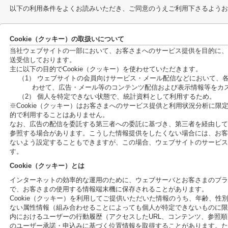
以下の利用条件をよくお読みいただき、ご同意のうえご利用下さるようお
Cookie（クッキー）の取扱いについて
当社ウェブサイトの一部において、お客さまへのサービス提供を目的に、C
送受信しております。
主に以下の目的でCookie（クッキー）を使わせていただきます。
（1） ウェブサイトの会員向けサービス・メール配信などにおいて、
わせて、広告・メール等のコンテンツ配信および表示情報等をカ
（2） 個人を特定できない状態で、統計資料として利用するため。
※Cookie（クッキー）はお客さまへのサービス提供と利用状況分析に
的で利用することはありません。
なお、広告の配信を委託する第三者への委託に基づき、第三者を経由して、
参照する場合があります。こうした情報提供をしたくない場合には、お客さ
ないよう設定することもできますが、この場合、ウェブサイトのサービス
す。
Cookie（クッキー）とは
インターネットの効率的な運用のために、ウェブサーバとお客さまのブラ
で、お客さまの使用する情報端末機に保存されることがあります。
Cookie（クッキー）を利用してご提供いただいた情報のうち、年齢、
ない属性情報（組み合わせることによっても個人が特定できないものに限
内におけるユーザーの行動履歴（アクセスしたURL、コンテンツ、参照
のユーザー承諾・申込みに基づく位置情報を取得することがあります。ただ