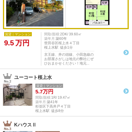
間取/面積:
2DK/ 39.60㎡
賃貸｜マンション
築年月:
築60年
9.5
万円
世田谷区桜上水４丁目
桜上水駅 徒歩1分
京王線、井の頭線、小田急線の
お部屋さがしは地元の弊社にぜ
ひおまかせください！地元...
ユーコート桜上水
賃貸｜マンション
5.7
万円
間取/面積:
1R/ 19.47㎡
築年月:
築41年
杉並区下高井戸４丁目
桜上水駅 徒歩8分
KハウスⅡ