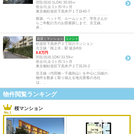
間取/面積:
1LDK/ 30.00㎡
敷金/礼金:
1ヶ月/ 0ヶ月
東京都杉並区下高井戸１丁目40-7
新築、ペット可、ルームシェア、学生さんか
らご年配の方のお部屋探しまで、京王線、
井...
賃貸｜マンション
コメント
杉並区下高井戸２丁目のマンション
京王線「桜上水」駅 徒歩8分
8.8万円
間取/面積:
1DK/ 31.59㎡
敷金/礼金:
1ヶ月/ 1ヶ月
東京都杉並区下高井戸２丁目26-2
京王線（代田橋～千歳烏山）を中心に沿線の
物件を数多く取り揃える地元密着の当社
は、...
物件閲覧ランキング
桜マンション