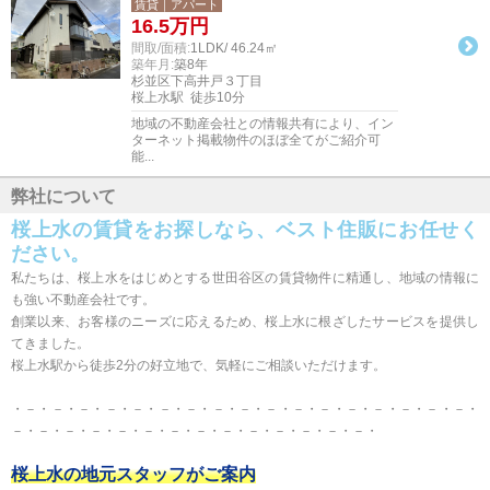
賃貸｜アパート
16.5
万円
間取/面積:
1LDK/ 46.24㎡
築年月:
築8年
杉並区下高井戸３丁目
桜上水駅 徒歩10分
地域の不動産会社との情報共有により、イン
ターネット掲載物件のほぼ全てがご紹介可
能...
弊社について
桜上水の賃貸をお探しなら、ベスト住販にお任せく
ださい。
私たちは、桜上水をはじめとする世田谷区の賃貸物件に精通し、地域の情報に
も強い不動産会社です。
創業以来、お客様のニーズに応えるため、桜上水に根ざしたサービスを提供し
てきました。
桜上水駅から徒歩2分の好立地で、気軽にご相談いただけます。
・－・－・－・－・－・－・－・－・－・－・－・－・－・－・－・－・－・
－・－・－・－・－・－・－・－・－・－・－・－・－・－・
桜上水の地元スタッフがご案内