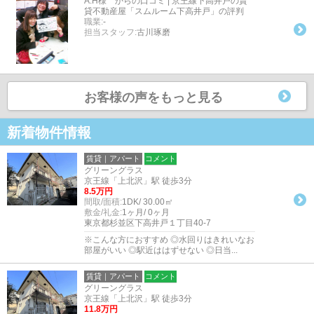
A.H様 からの口コミ | 京王線下高井戸の賃
貸不動産屋「スムルーム下高井戸」の評判
職業:
-
担当スタッフ:
古川琢磨
お客様の声をもっと見る
新着物件情報
賃貸｜アパート
コメント
グリーングラス
京王線「上北沢」駅 徒歩3分
8.5万円
間取/面積:
1DK/ 30.00㎡
敷金/礼金:
1ヶ月/ 0ヶ月
東京都杉並区下高井戸１丁目40-7
※こんな方におすすめ ◎水回りはきれいなお
部屋がいい ◎駅近ははずせない ◎日当...
賃貸｜アパート
コメント
グリーングラス
京王線「上北沢」駅 徒歩3分
11.8万円