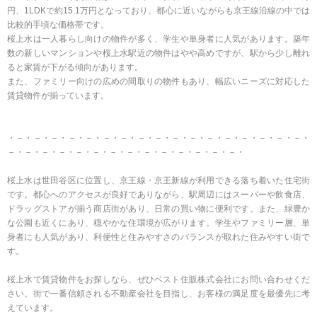
円、1LDKで約15.1万円となっており、都心に近いながらも京王線沿線の中では
比較的手頃な価格帯です。
桜上水は一人暮らし向けの物件が多く、学生や単身者に人気があります。築年
数の新しいマンションや桜上水駅近の物件はやや高めですが、駅から少し離れ
ると家賃が下がる傾向があります。
また、ファミリー向けの広めの間取りの物件もあり、幅広いニーズに対応した
賃貸物件が揃っています。
・－・－・－・－・－・－・－・－・－・－・－・－・－・－・－・－・－・
－・－・－・－・－・－・－・－・－・－・－・－・－・－・
桜上水は世田谷区に位置し、京王線・京王新線が利用できる落ち着いた住宅街
です。都心へのアクセスが良好でありながら、駅周辺にはスーパーや飲食店、
ドラッグストアが揃う商店街があり、日常の買い物に便利です。また、緑豊か
な公園も近くにあり、穏やかな住環境が広がります。学生やファミリー層、単
身者にも人気があり、利便性と住みやすさのバランスが取れた住みやすい街で
す。
桜上水で賃貸物件をお探しなら、ぜひベスト住販株式会社にお問い合わせくだ
さい。街で一番信頼される不動産会社を目指し、お客様の満足度を最優先に考
えています。