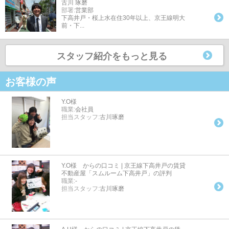
古川 琢磨
部署:
営業部
下高井戸・桜上水在住30年以上、京王線明大
前・下...
スタッフ紹介をもっと見る
お客様の声
Y.O様
職業:
会社員
担当スタッフ:
古川琢磨
Y.O様 からの口コミ | 京王線下高井戸の賃貸
不動産屋「スムルーム下高井戸」の評判
職業:
-
担当スタッフ:
古川琢磨