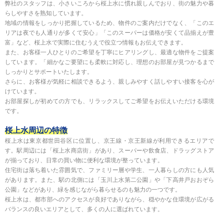
弊社のスタッフは、小さいころから桜上水に慣れ親しんでおり、街の魅力や暮
らしやすさを熟知しています。
地域の情報をしっかり把握しているため、物件のご案内だけでなく、「このエ
リアは夜でも人通りが多くて安心」「このスーパーは価格が安くて品揃えが豊
富」など、桜上水で実際に住むうえで役立つ情報もお伝えできます。
また、お客様一人ひとりのご希望を丁寧にヒアリングし、最適な物件をご提案
しています。「細かなご要望にも柔軟に対応し、理想のお部屋が見つかるまで
しっかりとサポートいたします。
さらに、お客様が気軽に相談できるよう、親しみやすく話しやすい接客を心が
けています。
お部屋探しが初めての方でも、リラックスしてご希望をお伝えいただける環境
です。
桜上水周辺の特徴
桜上水は東京都世田谷区に位置し、京王線・京王新線が利用できるエリアで
す。駅周辺には「桜上水商店街」があり、スーパーや飲食店、ドラッグストア
が揃っており、日常の買い物に便利な環境が整っています。
住宅街は落ち着いた雰囲気で、ファミリー層や学生、一人暮らしの方にも人気
があります。また、駅の北側には「玉川上水第二公園」や「下高井戸おおぞら
公園」などがあり、緑を感じながら暮らせるのも魅力の一つです。
桜上水は、都市部へのアクセスが良好でありながら、穏やかな住環境が広がる
バランスの良いエリアとして、多くの人に選ばれています。