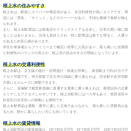
桜上水の住みやすさ
桜上水は、駅前にスーパーや商店街があり、生活利便性が高いエリアです。周
辺には「西友」「サミット」などのスーパーがあり、手頃な価格で食材が揃え
られます。
また、桜上水駅周辺には飲食店やドラッグストアも点在し、日常の買い物に困
ることはありません。治安も良好とされ、特に駅周辺は夜でも明るく、人通り
があるため安心感があります。
学生や単身者からファミリーまで幅広い世帯に人気があり、落ち着いた住環境
と利便性のバランスの良さが、桜上水の住みやすさの理由となっています。
桜上水の交通利便性
桜上水駅は、京王線の急行・区間急行・快速が停車し、新宿駅まで約12分でア
クセス可能です。明大前駅で京王井の頭線に乗り換えれば、渋谷駅や吉祥寺駅
方面にもスムーズに移動できます。
さらに、笹塚駅で都営新宿線に直通する電車に乗り換えれば、新宿以外の主要
エリアにもアクセスしやすいです。桜上水駅前にはバス停もあり、世田谷区や
杉並区の住宅街への移動にも便利です。
桜上水駅周辺は通勤・通学に適した立地でありながら、落ち着いた雰囲気があ
るため、静かに暮らしたい方にも向いています。
桜上水の賃貸情報
桜上水駅周辺の家賃相場は、1Rで約6.3万円、1Kで約9.2万円、1DKで約10.0万