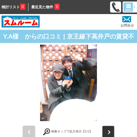
0
0
検討リスト
最近見た物件
お問合せ
Y.A様 からの口コミ | 京王線下高井戸の賃貸不
動産屋「スムルーム下高井戸」の評判
前
次
画像タップで拡大表示【
1
/1】