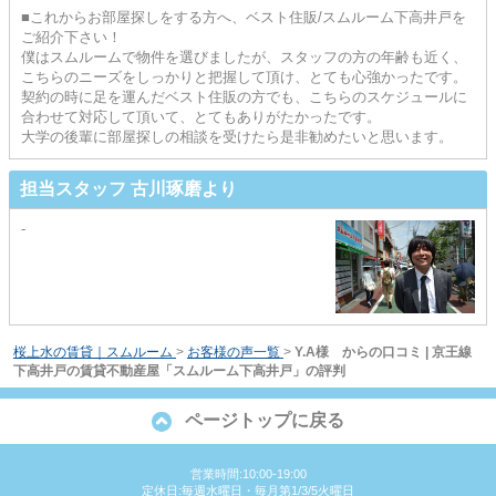
■これからお部屋探しをする方へ、ベスト住販/スムルーム下高井戸を
ご紹介下さい！
僕はスムルームで物件を選びましたが、スタッフの方の年齢も近く、
こちらのニーズをしっかりと把握して頂け、とても心強かったです。
契約の時に足を運んだベスト住販の方でも、こちらのスケジュールに
合わせて対応して頂いて、とてもありがたかったです。
大学の後輩に部屋探しの相談を受けたら是非勧めたいと思います。
担当スタッフ 古川琢磨より
-
桜上水の賃貸｜スムルーム
>
お客様の声一覧
>
Y.A様 からの口コミ | 京王線
下高井戸の賃貸不動産屋「スムルーム下高井戸」の評判
ページトップに戻る
営業時間:10:00-19:00
定休日:毎週水曜日・毎月第1/3/5火曜日