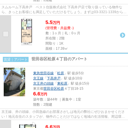
スムルーム下高井戸 ベスト住販株式会社 下高井戸店で取り扱っている物件な
ら、きっとお客様にも満足していただけるでしょう。まずは03-3321-1339からお
問い合わせ下さい。
5.5
万
円
(管理費・共益費 -)
敷：1ヶ月｜礼：0ヶ月
所在階：2階
間取り：1K
面積：17.39㎡
世田谷区松原４丁目のアパート
賃貸｜アパート
東急世田谷線
「
松原
」駅 徒歩5分
京王線
「
下高井戸
」駅 徒歩10分
京王井の頭線
「
東松原
」駅 徒歩15分
東京都
世田谷区
松原
４丁目18-15
6.6
万円
築年数：築44年 ｜募集中：
1室
階数：2階建
京王線、井の頭線、小田急線のお部屋さがしは地元の弊社にぜひおまかせくださ
い！地元在住のスタッフが、物件のことだけではなく地域の生活情報、周辺環境
などもしっかりご説明します...
6.6
万
円