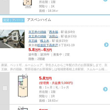
所在階：1階
間取り：1K
面積：18.34㎡
アスペンハイム
賃貸｜アパート
京王井の頭線
「
西永福
」駅 徒歩8分
京王井の頭線
「
浜田山
」駅 徒歩13分
京王線
「
桜上水
」駅 徒歩15分
東京都
杉並区
下高井戸
３丁目41-19
5.8
6
万円～
万円
築年数：築38年 ｜募集中：
2室
階数：2階建
新築、ペット可、ルームシェア、学生さんからご年配の方のお部屋探しまで、京
王線、井の頭線、世田谷線のお部屋探しは地域密着桜上水駅前、スムルーム桜上
水、下高井戸駅2分のスムルー...
5.8
万
円
(管理費・共益費 5,000円)
敷：1ヶ月｜礼：1ヶ月
所在階：1階
間取り：1R
面積：18.63㎡