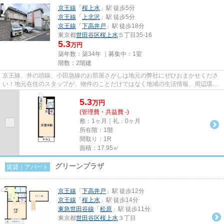
京王線
「
桜上水
」駅 徒歩5分
京王線
「
上北沢
」駅 徒歩5分
京王線
「
下高井戸
」駅 徒歩18分
東京都
世田谷区
桜上水
５丁目35-16
5.3
万円
築年数：築34年 ｜募集中：
1室
階数：2階建
京王線、井の頭線、小田急線のお部屋さがしは地元の弊社にぜひおまかせくださ
い！地元在住のスタッフが、物件のことだけではなく地域の生活情報、周辺環境
などもしっかりご説明します...
5.3
万
円
(管理費・共益費 -)
敷：1ヶ月｜礼：0ヶ月
所在階：1階
間取り：1R
面積：17.95㎡
グリーンプラザ
賃貸｜アパート
京王線
「
下高井戸
」駅 徒歩12分
京王線
「
桜上水
」駅 徒歩14分
東急世田谷線
「
松原
」駅 徒歩11分
東京都
世田谷区
桜上水
３丁目