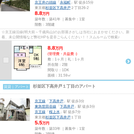
京王井の頭線
「
永福町
」駅 徒歩15分
東京都
杉並区
下高井戸
２丁目26-2
8.8
万円
築年数：築41年 ｜募集中：
1室
階数：3階建
☆京王線沿線(明大前～千歳烏山)のお部屋さがしは当社におまかせください。新
着、未公開情報など弊社HPを是非ごらんください！！スムルームで検索♪
8.8
万
円
(管理費・共益費 -)
敷：1ヶ月｜礼：1ヶ月
所在階：2階
間取り：1DK
面積：31.59㎡
杉並区下高井戸１丁目のアパート
賃貸｜アパート
京王線
「
下高井戸
」駅 徒歩3分
東急世田谷線
「
下高井戸
」駅 徒歩3分
京王線
「
桜上水
」駅 徒歩7分
東京都
杉並区
下高井戸
１丁目
5.5
万円
築年数：築33年 ｜募集中：
1室
階数：2階建