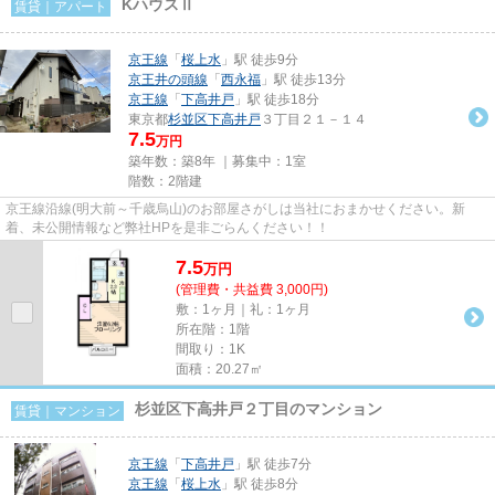
KハウスⅡ
賃貸｜アパート
京王線
「
桜上水
」駅 徒歩9分
京王井の頭線
「
西永福
」駅 徒歩13分
京王線
「
下高井戸
」駅 徒歩18分
東京都
杉並区
下高井戸
３丁目２１－１４
7.5
万円
築年数：築8年 ｜募集中：
1室
階数：2階建
京王線沿線(明大前～千歳烏山)のお部屋さがしは当社におまかせください。新
着、未公開情報など弊社HPを是非ごらんください！！
7.5
万
円
(管理費・共益費 3,000円)
敷：1ヶ月｜礼：1ヶ月
所在階：1階
間取り：1K
面積：20.27㎡
杉並区下高井戸２丁目のマンション
賃貸｜マンション
京王線
「
下高井戸
」駅 徒歩7分
京王線
「
桜上水
」駅 徒歩8分