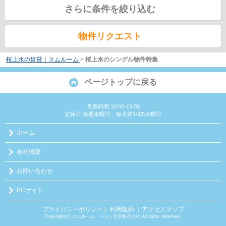
さらに条件を絞り込む
物件リクエスト
桜上水の賃貸｜スムルーム
>
桜上水のシングル物件特集
ページトップに戻る
営業時間:10:00-19:00
定休日:毎週水曜日・毎月第1/3/5火曜日
ホーム
会社概要
お問い合わせ
PCサイト
プライバシーポリシー
利用規約
｜アクセスマップ
｜
Copyright(c) スムルーム ベスト住販株式会社 All rights reserved.