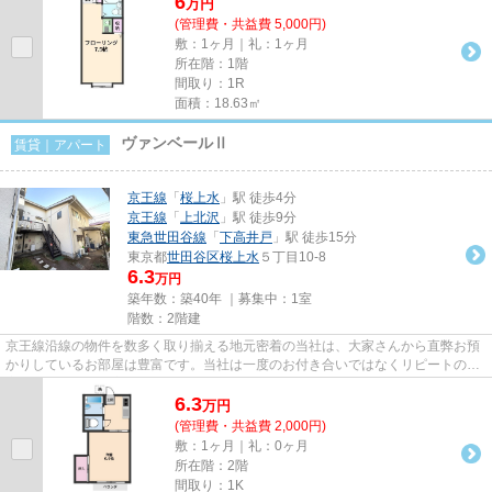
6
万
円
(管理費・共益費 5,000円)
敷：1ヶ月｜礼：1ヶ月
所在階：1階
間取り：1R
面積：18.63㎡
ヴァンベールⅡ
賃貸｜アパート
京王線
「
桜上水
」駅 徒歩4分
京王線
「
上北沢
」駅 徒歩9分
東急世田谷線
「
下高井戸
」駅 徒歩15分
東京都
世田谷区
桜上水
５丁目10-8
6.3
万円
築年数：築40年 ｜募集中：
1室
階数：2階建
京王線沿線の物件を数多く取り揃える地元密着の当社は、大家さんから直弊お預
かりしているお部屋は豊富です。当社は一度のお付き合いではなくリピートのお
客様、ご紹介のお客様が多く...
6.3
万
円
(管理費・共益費 2,000円)
敷：1ヶ月｜礼：0ヶ月
所在階：2階
間取り：1K