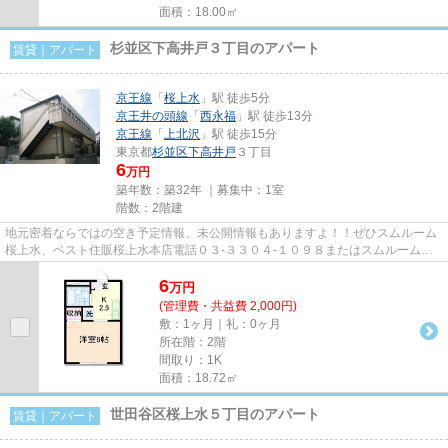
面積：18.00㎡
杉並区下高井戸３丁目のアパート
賃貸｜アパート
京王線
「
桜上水
」駅 徒歩5分
京王井の頭線
「
西永福
」駅 徒歩13分
京王線
「
上北沢
」駅 徒歩15分
東京都
杉並区
下高井戸
３丁目
6
万円
築年数：築32年 ｜募集中：
1室
階数：2階建
地元密着ならではの空き予定情報、未公開情報もありますよ！！ぜひスムルーム
桜上水、ベスト住販桜上水本店電話０３-３３０４-１０９８またはスムルーム下
高井戸電話３３２１-１３３９...
6
万
円
(管理費・共益費 2,000円)
敷：1ヶ月｜礼：0ヶ月
所在階：2階
間取り：1K
面積：18.72㎡
世田谷区桜上水５丁目のアパート
賃貸｜アパート