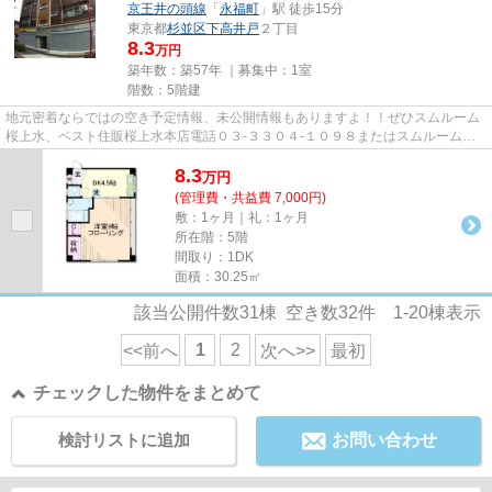
京王井の頭線
「
永福町
」駅 徒歩15分
東京都
杉並区
下高井戸
２丁目
8.3
万円
築年数：築57年 ｜募集中：
1室
階数：5階建
地元密着ならではの空き予定情報、未公開情報もありますよ！！ぜひスムルーム
桜上水、ベスト住販桜上水本店電話０３-３３０４-１０９８またはスムルーム下
高井戸電話３３２１-１３３９...
8.3
万
円
(管理費・共益費 7,000円)
敷：1ヶ月｜礼：1ヶ月
所在階：5階
間取り：1DK
面積：30.25㎡
該当公開件数
31
棟 空き数
32
件
1-20
棟表示
1
2
<<前へ
次へ>>
最初
チェックした物件をまとめて
検討リストに追加
お問い合わせ