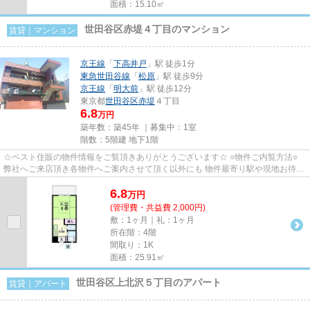
面積：15.10㎡
世田谷区赤堤４丁目のマンション
賃貸｜マンション
京王線
「
下高井戸
」駅 徒歩1分
東急世田谷線
「
松原
」駅 徒歩9分
京王線
「
明大前
」駅 徒歩12分
東京都
世田谷区
赤堤
４丁目
6.8
万円
築年数：築45年 ｜募集中：
1室
階数：5階建 地下1階
☆ベスト住販の物件情報をご覧頂きありがとうございます☆ ○物件ご内覧方法○
弊社へご来店頂き各物件へご案内させて頂く以外にも 物件最寄り駅や現地お待ち
合わせでのご案内にも対応し...
6.8
万
円
(管理費・共益費 2,000円)
敷：1ヶ月｜礼：1ヶ月
所在階：4階
間取り：1K
面積：25.91㎡
世田谷区上北沢５丁目のアパート
賃貸｜アパート