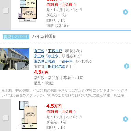
(管理費・共益費 -)
敷：1ヶ月｜礼：1ヶ月
所在階：2階
間取り：1K
面積：23.10㎡
ハイム神田B
賃貸｜アパート
京王線
「
下高井戸
」駅 徒歩8分
京王線
「
桜上水
」駅 徒歩10分
東急世田谷線
「
下高井戸
」駅 徒歩8分
東京都
世田谷区
赤堤
５丁目
4.5
万円
築年数：築44年 ｜募集中：
1室
階数：2階建
京王線、井の頭線、小田急線のお部屋さがしは地元の弊社にぜひおまかせくださ
い！地元在住のスタッフが、物件のことだけではなく地域の生活情報、周辺環境
などもしっかりご説明します...
4.5
万
円
(管理費・共益費 -)
敷：1ヶ月｜礼：0ヶ月
所在階：1階
間取り：1R