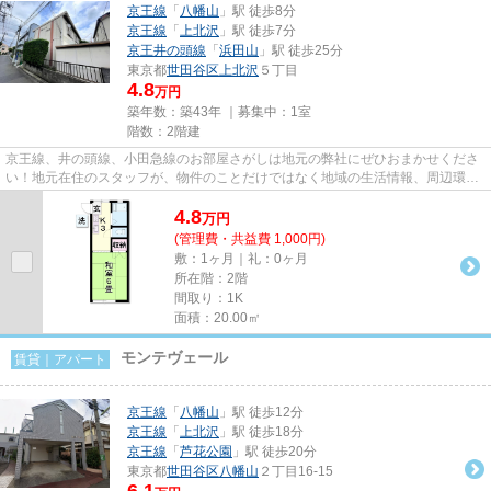
京王線
「
八幡山
」駅 徒歩8分
京王線
「
上北沢
」駅 徒歩7分
京王井の頭線
「
浜田山
」駅 徒歩25分
東京都
世田谷区
上北沢
５丁目
4.8
万円
築年数：築43年 ｜募集中：
1室
階数：2階建
京王線、井の頭線、小田急線のお部屋さがしは地元の弊社にぜひおまかせくださ
い！地元在住のスタッフが、物件のことだけではなく地域の生活情報、周辺環境
などもしっかりご説明します...
4.8
万
円
(管理費・共益費 1,000円)
敷：1ヶ月｜礼：0ヶ月
所在階：2階
間取り：1K
面積：20.00㎡
モンテヴェール
賃貸｜アパート
京王線
「
八幡山
」駅 徒歩12分
京王線
「
上北沢
」駅 徒歩18分
京王線
「
芦花公園
」駅 徒歩20分
東京都
世田谷区
八幡山
２丁目16-15
6.1