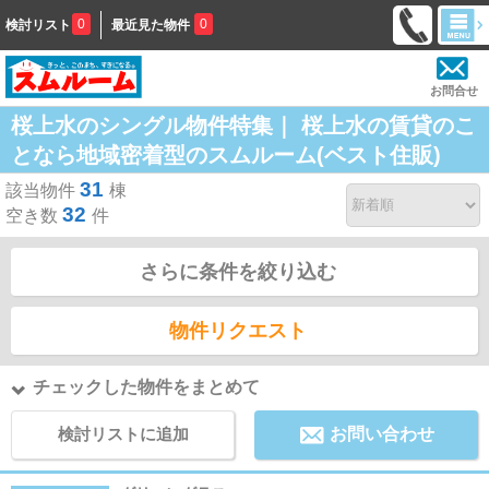
0
0
検討リスト
最近見た物件
お問合せ
桜上水のシングル物件特集｜ 桜上水の賃貸のこ
となら地域密着型のスムルーム(ベスト住販)
31
該当物件
棟
32
空き数
件
さらに条件を絞り込む
物件リクエスト
チェックした物件をまとめて
検討リストに追加
お問い合わせ