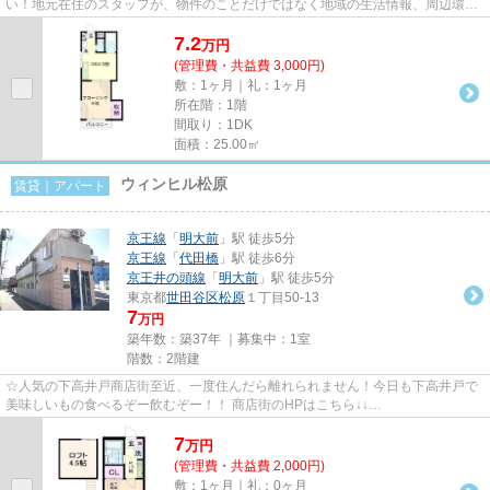
い！地元在住のスタッフが、物件のことだけではなく地域の生活情報、周辺環境
などもしっかりご説明します...
7.2
万
円
(管理費・共益費 3,000円)
敷：1ヶ月｜礼：1ヶ月
所在階：1階
間取り：1DK
面積：25.00㎡
ウィンヒル松原
賃貸｜アパート
京王線
「
明大前
」駅 徒歩5分
京王線
「
代田橋
」駅 徒歩6分
京王井の頭線
「
明大前
」駅 徒歩5分
東京都
世田谷区
松原
１丁目50-13
7
万円
築年数：築37年 ｜募集中：
1室
階数：2階建
☆人気の下高井戸商店街至近、一度住んだら離れられません！今日も下高井戸で
美味しいもの食べるぞー飲むぞー！！ 商店街のHPはこちら↓↓
http://www.shimotaka.or.jp/
7
万
円
(管理費・共益費 2,000円)
敷：1ヶ月｜礼：0ヶ月