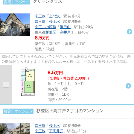
グリーングラス
賃貸｜アパート
京王線
「
上北沢
」駅 徒歩3分
京王線
「
桜上水
」駅 徒歩9分
京王井の頭線
「
浜田山
」駅 徒歩20分
東京都
杉並区
下高井戸
１丁目40-7
8.5
万円
築年数：築48年 ｜募集中：
1室
階数：2階建
成約していてもあきらめないでください。地元密着ならではの空き予定情報、未
公開情報もありますよ！！ぜひスムルーム桜上水、ベスト住販桜上水本店電話０
３-３３０４-１０９８または...
8.5
万
円
(管理費・共益費 2,000円)
敷：1ヶ月｜礼：0ヶ月
所在階：2階
間取り：1DK
面積：30.00㎡
杉並区下高井戸２丁目のマンション
賃貸｜マンション
京王線
「
桜上水
」駅 徒歩8分
京王線
「
下高井戸
」駅 徒歩11分