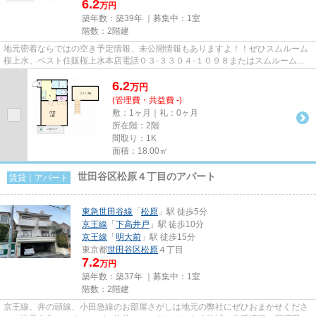
6.2
万円
築年数：築39年 ｜募集中：
1室
階数：2階建
地元密着ならではの空き予定情報、未公開情報もありますよ！！ぜひスムルーム
桜上水、ベスト住販桜上水本店電話０３-３３０４-１０９８またはスムルーム下
高井戸電話３３２１-１３３９...
6.2
万
円
(管理費・共益費 -)
敷：1ヶ月｜礼：0ヶ月
所在階：2階
間取り：1K
面積：18.00㎡
世田谷区松原４丁目のアパート
賃貸｜アパート
東急世田谷線
「
松原
」駅 徒歩5分
京王線
「
下高井戸
」駅 徒歩10分
京王線
「
明大前
」駅 徒歩15分
東京都
世田谷区
松原
４丁目
7.2
万円
築年数：築37年 ｜募集中：
1室
階数：2階建
京王線、井の頭線、小田急線のお部屋さがしは地元の弊社にぜひおまかせくださ