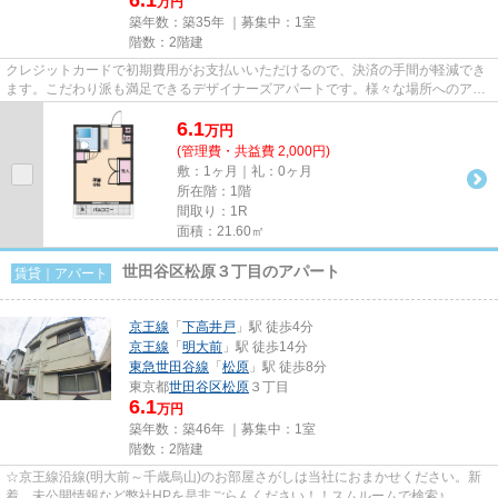
万円
築年数：築35年 ｜募集中：
1室
階数：2階建
クレジットカードで初期費用がお支払いいただけるので、決済の手間が軽減でき
ます。こだわり派も満足できるデザイナーズアパートです。様々な場所へのアク
セスが便利になる、2駅利用可...
6.1
万
円
(管理費・共益費 2,000円)
敷：1ヶ月｜礼：0ヶ月
所在階：1階
間取り：1R
面積：21.60㎡
世田谷区松原３丁目のアパート
賃貸｜アパート
京王線
「
下高井戸
」駅 徒歩4分
京王線
「
明大前
」駅 徒歩14分
東急世田谷線
「
松原
」駅 徒歩8分
東京都
世田谷区
松原
３丁目
6.1
万円
築年数：築46年 ｜募集中：
1室
階数：2階建
☆京王線沿線(明大前～千歳烏山)のお部屋さがしは当社におまかせください。新
着、未公開情報など弊社HPを是非ごらんください！！スムルームで検索♪