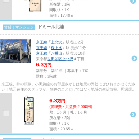
所在階：1階
間取り：1K
面積：17.40㎡
ドミール北浦
賃貸｜マンション
京王線
「
上北沢
」駅 徒歩2分
京王線
「
桜上水
」駅 徒歩11分
京王線
「
八幡山
」駅 徒歩10分
東京都
世田谷区
上北沢
４丁目
6.3
万円
築年数：築41年 ｜募集中：
1室
階数：3階建
京王線、井の頭線、小田急線のお部屋さがしは地元の弊社にぜひおまかせくださ
い！地元在住のスタッフが、物件のことだけではなく地域の生活情報、周辺環境
などもしっかりご説明します...
6.3
万
円
(管理費・共益費 2,000円)
敷：1ヶ月｜礼：1ヶ月
所在階：2階
間取り：1K
面積：20.65㎡