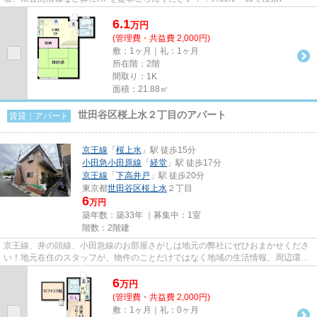
6.1
万
円
(管理費・共益費 2,000円)
敷：1ヶ月｜礼：1ヶ月
所在階：2階
間取り：1K
面積：21.88㎡
世田谷区桜上水２丁目のアパート
賃貸｜アパート
京王線
「
桜上水
」駅 徒歩15分
小田急小田原線
「
経堂
」駅 徒歩17分
京王線
「
下高井戸
」駅 徒歩20分
東京都
世田谷区
桜上水
２丁目
6
万円
築年数：築33年 ｜募集中：
1室
階数：2階建
京王線、井の頭線、小田急線のお部屋さがしは地元の弊社にぜひおまかせくださ
い！地元在住のスタッフが、物件のことだけではなく地域の生活情報、周辺環境
などもしっかりご説明します...
6
万
円
(管理費・共益費 2,000円)
敷：1ヶ月｜礼：0ヶ月