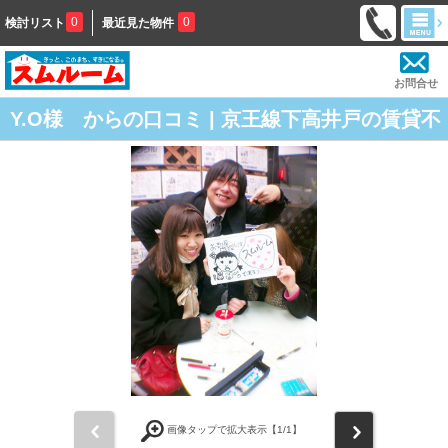
0
0
検討リスト
最近見た物件
お問合せ
Y.O様 からの口コミ | 京王線下高井戸の賃貸不
動産屋「スムルーム下高井戸」の評判
前
次
画像タップで拡大表示【
1
/1】