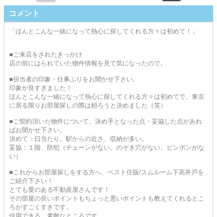
コメント
「ほんとこんな一緒になって熱心に探してくれる方々は初めて！」
■ご来店をされたきっかけ
店の前にはられていた物件情報を見て気になったので。
■担当者の印象・仕事ぶりをお聞かせ下さい。
印象が良すぎました！
ほんとこんな一緒になって熱心に探してくれる方々は初めてで、東京
に居る限りお部屋探しの際は頼ろうと決めました（笑）
■ご契約頂いた物件について、決め手となった点・妥協した点があれ
ばお聞かせ下さい。
決めて：日当たり。駅からの近さ、収納が多い。
妥協：１階、防犯（チェーンがない、のぞき穴がない、ピンポンがな
い）
■これからお部屋探しをする方へ、ベスト住販/スムルーム下高井戸を
ご紹介下さい！
とても愛のある不動産屋さんです！
その部屋の良いポイントもちょっと悪いポイントも教えてくれるとこ
ろがすごくすきです。
信用できる、素敵なところです。