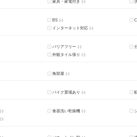
家具・家電付き
(-)
BS
C
(-)
インターネット対応
(-)
バリアフリー
(-)
外観タイル張り
(-)
角部屋
(-)
バイク置場あり
(-)
食器洗い乾燥機
(-)
(-)
(-)