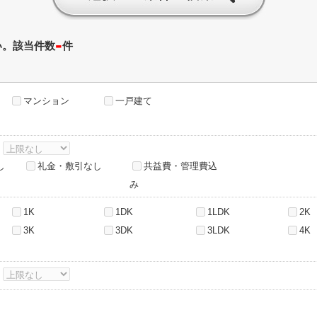
-
い。該当件数
件
マンション
一戸建て
～
し
礼金・敷引なし
共益費・管理費込
み
1K
1DK
1LDK
2K
3K
3DK
3LDK
4K
～