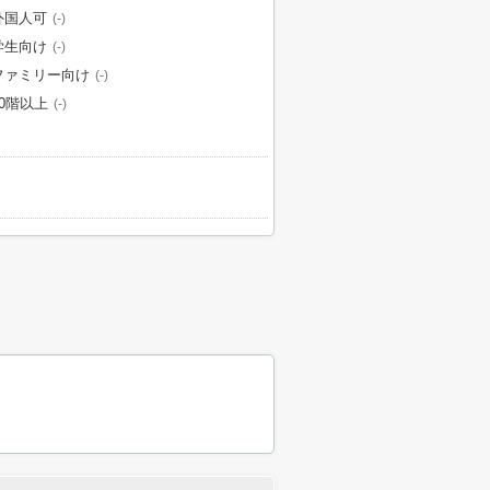
外国人可
(-)
学生向け
(-)
ファミリー向け
(-)
10階以上
(-)