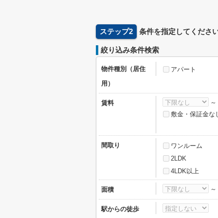
ステップ2
条件を指定してくださ
絞り込み条件検索
物件種別（居住
アパート
用）
賃料
敷金・保証金な
間取り
ワンルーム
2LDK
4LDK以上
面積
駅からの徒歩