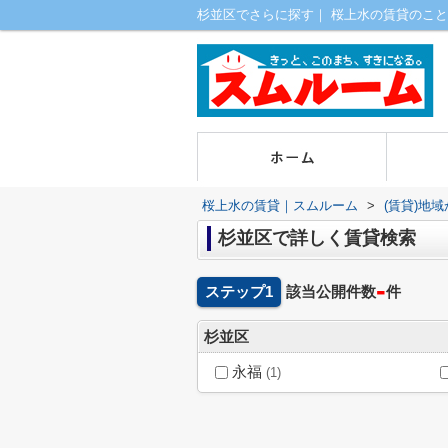
杉並区でさらに探す｜ 桜上水の賃貸のこと
桜上水の賃貸｜スムルーム
>
(賃貸)地
杉並区で詳しく賃貸検索
-
ステップ1
該当公開件数
件
杉並区
永福
(1)