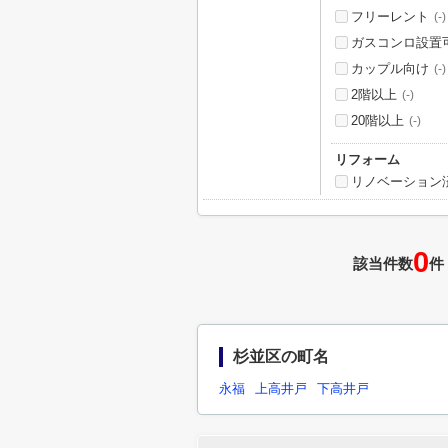
フリーレント
(-)
ガスコンロ設置
カップル向け
(-)
2階以上
(-)
20階以上
(-)
リフォーム
リノベーション
0
該当件数
件
杉並区の町名
永福
上高井戸
下高井戸