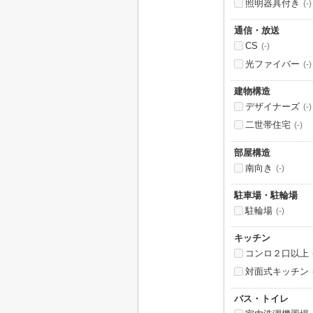
照明器具付き
(-)
通信・放送
CS
(-)
光ファイバー
(-)
建物構造
デザイナーズ
(-)
二世帯住宅
(-)
部屋構造
南向き
(-)
駐車場・駐輪場
駐輪場
(-)
キッチン
コンロ２口以上
対面式キッチン
バス・トイレ