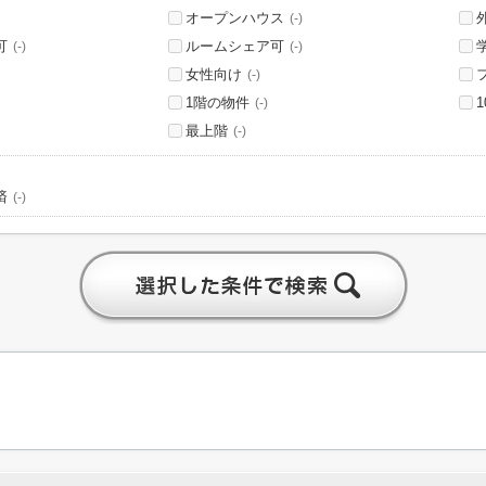
オープンハウス
(-)
可
ルームシェア可
(-)
(-)
女性向け
(-)
1階の物件
(-)
最上階
(-)
済
(-)