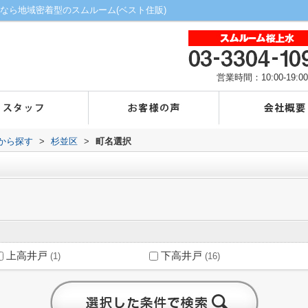
なら地域密着型のスムルーム(ベスト住販)
営業時間：10:00-19:00
域から探す
>
杉並区
>
町名選択
上高井戸
下高井戸
(1)
(16)