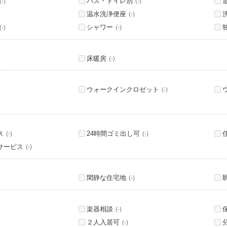
バス・トイレ別
(-)
(-)
温水洗浄便座
(-)
シャワー
(-)
(-)
床暖房
(-)
ウォークインクロゼット
(-)
ス
24時間ゴミ出し可
(-)
(-)
サービス
(-)
閑静な住宅地
(-)
楽器相談
(-)
２人入居可
(-)