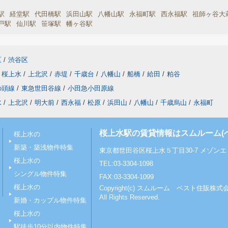
駅
経堂駅
代田橋駅
浜田山駅
八幡山駅
永福町駅
西永福駅
祖師ヶ谷大
戸駅
仙川駅
笹塚駅
幡ヶ谷駅
区
/
渋谷区
桜上水
/
上北沢
/
赤堤
/
千歳台
/
八幡山
/
船橋
/
給田
/
粕谷
の頭線
/
東急世田谷線
/
小田急小田原線
水
/
上北沢
/
明大前
/
西永福
/
松原
/
浜田山
/
八幡山
/
千歳烏山
/
永福町
桜上水駅の賃貸情報はスムルーム(
桜上水の
新築・築浅物件特集
東京都世田谷区桜上水５丁目30-7 メゾンエミ
桜上水の
TEL:03-3304-1098
シングル物件特集
FAX:03-3304-1099
桜上水の
Copyright(c) スムルーム ベスト住販株式
All Rights Reserved.
新婚・カップル物件特集
桜上水の
駅徒歩10分以内物件特集