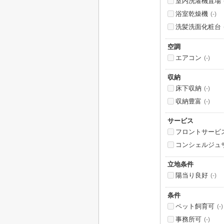
室内洗濯機置場
浴室乾燥機
(-)
洗髪洗面化粧台
空調
エアコン
(-)
収納
床下収納
(-)
収納豊富
(-)
サービス
フロントサービ
コンシェルジュ
立地条件
陽当り良好
(-)
条件
ペット飼育可
(-)
事務所可
(-)