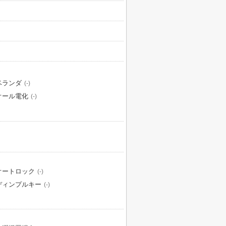
ベランダ
(-)
オール電化
(-)
オートロック
(-)
ディンプルキー
(-)