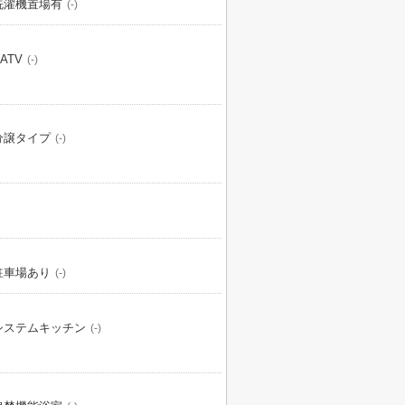
洗濯機置場有
(-)
ATV
(-)
分譲タイプ
(-)
駐車場あり
(-)
システムキッチン
(-)