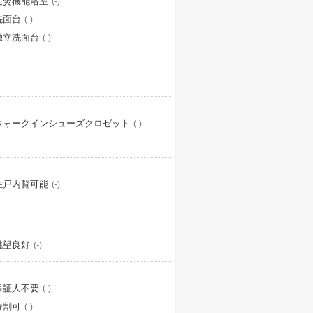
追焚機能浴室
(-)
洗面台
(-)
独立洗面台
(-)
ウォークインシューズクロゼット
(-)
住戸内覧可能
(-)
眺望良好
(-)
保証人不要
(-)
分割可
(-)