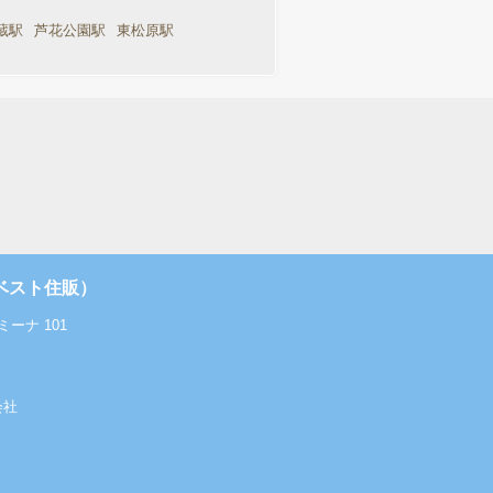
蔵駅
芦花公園駅
東松原駅
ベスト住販）
ーナ 101
会社