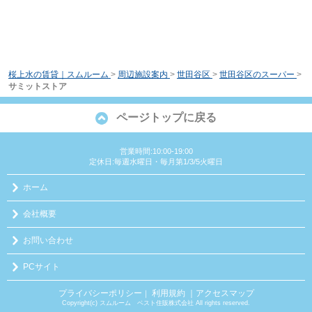
桜上水の賃貸｜スムルーム
>
周辺施設案内
>
世田谷区
>
世田谷区のスーパー
>
サミットストア
ページトップに戻る
営業時間:10:00-19:00
定休日:毎週水曜日・毎月第1/3/5火曜日
ホーム
会社概要
お問い合わせ
PCサイト
プライバシーポリシー
利用規約
｜アクセスマップ
｜
Copyright(c) スムルーム ベスト住販株式会社 All rights reserved.