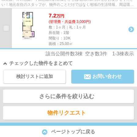
い！地元在住のスタッフが、物件のことだけではなく地域の生活情報、周辺環境
などもしっかりご説明します...
7.2
万
円
(管理費・共益費 3,000円)
敷：1ヶ月｜礼：1ヶ月
所在階：1階
間取り：1DK
面積：25.00㎡
該当公開件数
3
棟 空き数
3
件
1-3
棟表示
チェックした物件をまとめて
検討リストに追加
お問い合わせ
さらに条件を絞り込む
物件リクエスト
ページトップに戻る