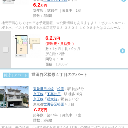
6.2
万円
築年数：築39年 ｜募集中：
1室
階数：2階建
地元密着ならではの空き予定情報、未公開情報もありますよ！！ぜひスムルーム
桜上水、ベスト住販桜上水本店電話０３-３３０４-１０９８またはスムルーム下
高井戸電話３３２１-１３３９...
6.2
万
円
(管理費・共益費 -)
敷：1ヶ月｜礼：0ヶ月
所在階：2階
間取り：1K
面積：18.00㎡
世田谷区松原４丁目のアパート
賃貸｜アパート
東急世田谷線
「
松原
」駅 徒歩5分
京王線
「
下高井戸
」駅 徒歩10分
京王線
「
明大前
」駅 徒歩15分
東京都
世田谷区
松原
４丁目
7.2
万円
築年数：築37年 ｜募集中：
1室
階数：2階建
京王線、井の頭線、小田急線のお部屋さがしは地元の弊社にぜひおまかせくださ