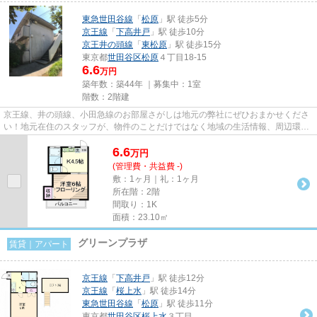
東急世田谷線
「
松原
」駅 徒歩5分
京王線
「
下高井戸
」駅 徒歩10分
京王井の頭線
「
東松原
」駅 徒歩15分
東京都
世田谷区
松原
４丁目18-15
6.6
万円
築年数：築44年 ｜募集中：
1室
階数：2階建
京王線、井の頭線、小田急線のお部屋さがしは地元の弊社にぜひおまかせくださ
い！地元在住のスタッフが、物件のことだけではなく地域の生活情報、周辺環境
などもしっかりご説明します...
6.6
万
円
(管理費・共益費 -)
敷：1ヶ月｜礼：1ヶ月
所在階：2階
間取り：1K
面積：23.10㎡
グリーンプラザ
賃貸｜アパート
京王線
「
下高井戸
」駅 徒歩12分
京王線
「
桜上水
」駅 徒歩14分
東急世田谷線
「
松原
」駅 徒歩11分
東京都
世田谷区
桜上水
３丁目