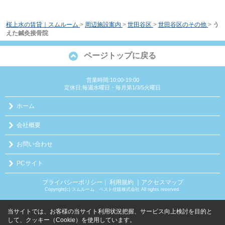
桜上水の賃貸｜スムルーム
>
周辺施設案内
>
世田谷区
>
世田谷区のその他
>
う
えた鍼灸接骨院
ページトップに戻る
営業時間:10:00-19:00
定休日:毎週水曜日・毎月第1/3/5火曜日
ホーム
会社概要
お問い合わせ
PCサイト
プライバシーポリシー
利用規約
｜アクセスマップ
｜
Copyright(c) スムルーム ベスト住販株式会社 All rights reserved.
当サイトでは、お客様の当サイト利用状況把握、サービス向上検討を目的と
して、クッキー（Cookie）を使用しています。