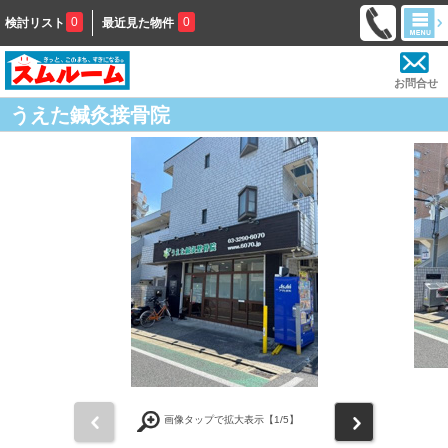
0
0
検討リスト
最近見た物件
お問合せ
うえた鍼灸接骨院
前
次
画像タップで拡大表示【
1
/5】