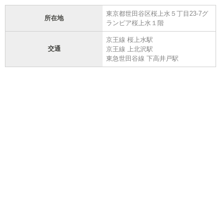
東京都世田谷区桜上水５丁目23-7グ
所在地
ランピア桜上水１階
京王線 桜上水駅
交通
京王線 上北沢駅
東急世田谷線 下高井戸駅