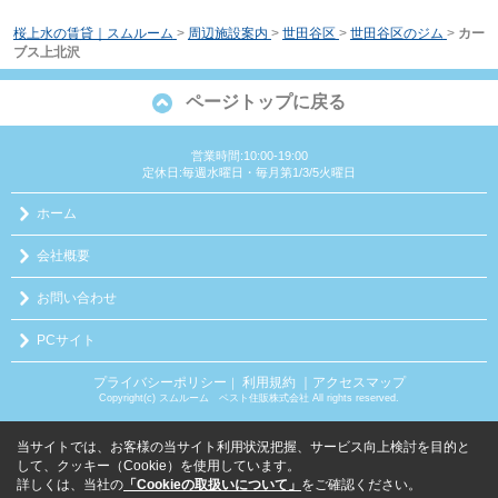
桜上水の賃貸｜スムルーム
>
周辺施設案内
>
世田谷区
>
世田谷区のジム
>
カー
ブス上北沢
ページトップに戻る
営業時間:10:00-19:00
定休日:毎週水曜日・毎月第1/3/5火曜日
ホーム
会社概要
お問い合わせ
PCサイト
プライバシーポリシー
利用規約
｜アクセスマップ
｜
Copyright(c) スムルーム ベスト住販株式会社 All rights reserved.
当サイトでは、お客様の当サイト利用状況把握、サービス向上検討を目的と
して、クッキー（Cookie）を使用しています。
詳しくは、当社の
「Cookieの取扱いについて」
をご確認ください。