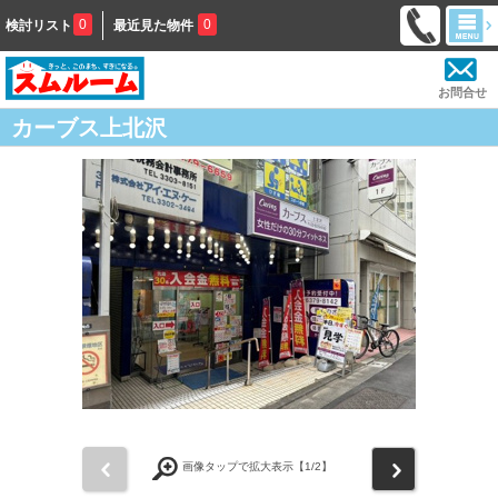
0
0
検討リスト
最近見た物件
お問合せ
カーブス上北沢
前
次
画像タップで拡大表示【
1
/2】