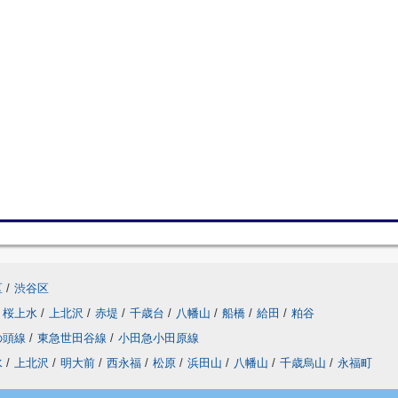
区
/
渋谷区
桜上水
/
上北沢
/
赤堤
/
千歳台
/
八幡山
/
船橋
/
給田
/
粕谷
の頭線
/
東急世田谷線
/
小田急小田原線
水
/
上北沢
/
明大前
/
西永福
/
松原
/
浜田山
/
八幡山
/
千歳烏山
/
永福町