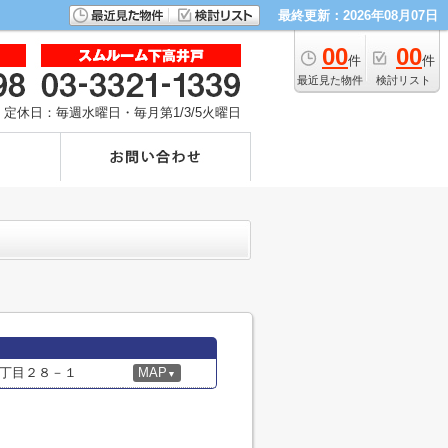
最終更新：2026年08月07日
00
00
件
件
最近見た物件
検討リスト
定休日：毎週水曜日・毎月第1/3/5火曜日
丁目２８－１
MAP
▼