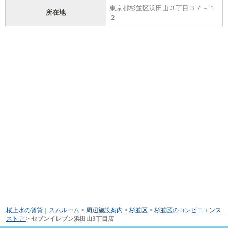
東京都杉並区浜田山３丁目３７－１
所在地
２
桜上水の賃貸｜スムルーム
>
周辺施設案内
>
杉並区
>
杉並区のコンビニエンス
ストア
>
セブンイレブン浜田山3丁目店