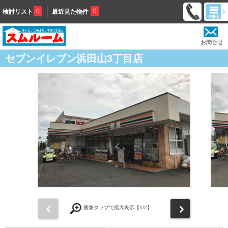
0
0
検討リスト
最近見た物件
お問合せ
セブンイレブン浜田山3丁目店
前
次
画像タップで拡大表示【
1
/2】