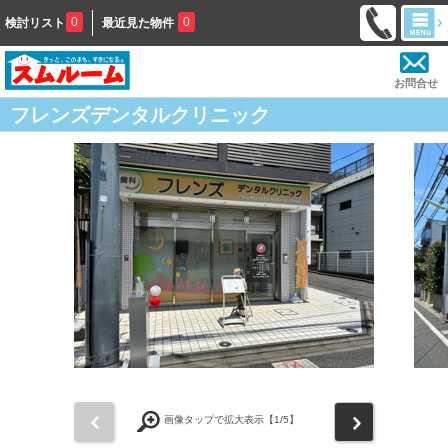
0
0
検討リスト
最近見た物件
お問合せ
フレンズデンタルクリニック
前
次
画像タップで拡大表示【
1
/5】