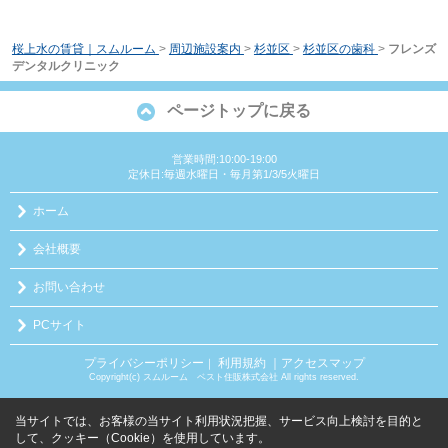
桜上水の賃貸｜スムルーム
>
周辺施設案内
>
杉並区
>
杉並区の歯科
>
フレンズ
デンタルクリニック
ページトップに戻る
営業時間:10:00-19:00
定休日:毎週水曜日・毎月第1/3/5火曜日
ホーム
会社概要
お問い合わせ
PCサイト
プライバシーポリシー
利用規約
｜アクセスマップ
｜
Copyright(c) スムルーム ベスト住販株式会社 All rights reserved.
当サイトでは、お客様の当サイト利用状況把握、サービス向上検討を目的と
して、クッキー（Cookie）を使用しています。