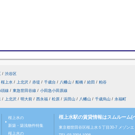
区
/
渋谷区
桜上水
/
上北沢
/
赤堤
/
千歳台
/
八幡山
/
船橋
/
給田
/
粕谷
の頭線
/
東急世田谷線
/
小田急小田原線
水
/
上北沢
/
明大前
/
西永福
/
松原
/
浜田山
/
八幡山
/
千歳烏山
/
永福町
桜上水駅の賃貸情報はスムルーム(
桜上水の
新築・築浅物件特集
東京都世田谷区桜上水５丁目30-7 メゾンエミ
桜上水の