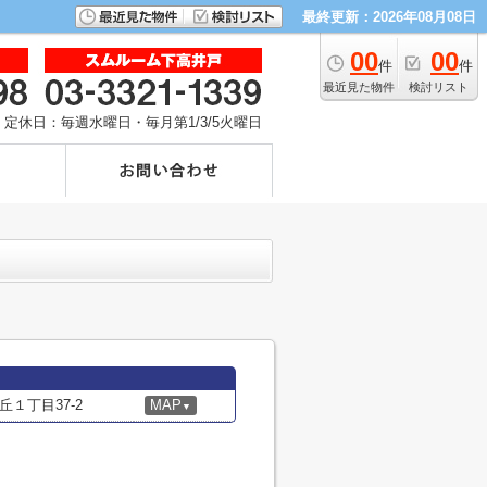
最終更新：2026年08月08日
00
00
件
件
最近見た物件
検討リスト
定休日：毎週水曜日・毎月第1/3/5火曜日
１丁目37-2
MAP
▼