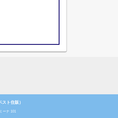
ベスト住販）
ーナ 101