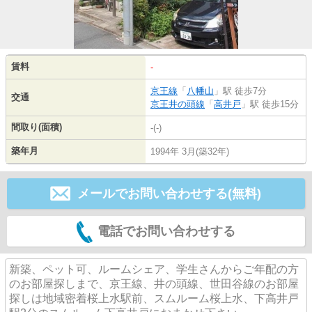
賃料
-
京王線
「
八幡山
」駅 徒歩7分
交通
京王井の頭線
「
高井戸
」駅 徒歩15分
間取り(面積)
-(-)
築年月
1994年 3月(築32年)
メールでお問い合わせする(無料)
電話でお問い合わせする
新築、ペット可、ルームシェア、学生さんからご年配の方
のお部屋探しまで、京王線、井の頭線、世田谷線のお部屋
探しは地域密着桜上水駅前、スムルーム桜上水、下高井戸