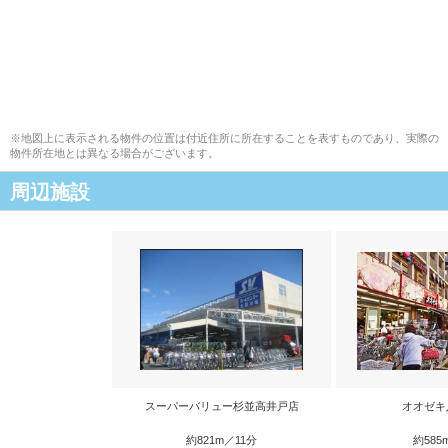
※地図上に表示される物件の位置は付近住所に所在することを表すものであり、実際の
物件所在地とは異なる場合がございます。
周辺施設
スーパーバリュー杉並高井戸店
オオゼキ
約821m／11分
約585