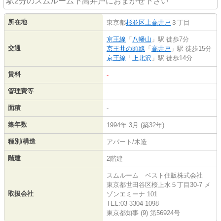
駅2分のスムルーム下高井戸におまかせ下さい
所在地
東京都
杉並区
上高井戸
３丁目
京王線
「
八幡山
」駅 徒歩7分
交通
京王井の頭線
「
高井戸
」駅 徒歩15分
京王線
「
上北沢
」駅 徒歩14分
賃料
-
管理費等
-
面積
-
築年数
1994年 3月 (築32年)
種別/構造
アパート/木造
階建
2階建
スムルーム ベスト住販株式会社
東京都世田谷区桜上水５丁目30-7 メ
取扱会社
ゾンエミーナ 101
TEL:03-3304-1098
東京都知事 (9) 第56924号