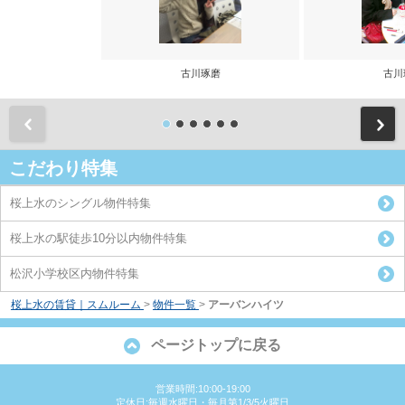
古川琢磨
古川
前
こだわり特集
桜上水のシングル物件特集
桜上水の駅徒歩10分以内物件特集
松沢小学校区内物件特集
桜上水の賃貸｜スムルーム
>
物件一覧
>
アーバンハイツ
ページトップに戻る
営業時間:10:00-19:00
定休日:毎週水曜日・毎月第1/3/5火曜日