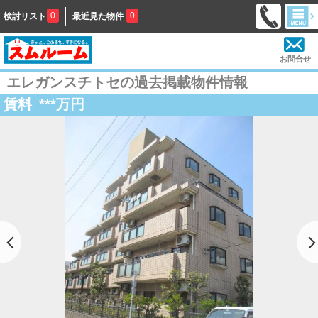
0
0
検討リスト
最近見た物件
お問合せ
エレガンスチトセの過去掲載物件情報
賃料
***
万円