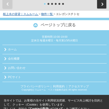
前
桜上水の賃貸｜スムルーム
>
物件一覧
>
エレガンスチトセ
ページトップに戻る
営業時間:10:00-19:00
定休日:毎週水曜日・毎月第1/3/5火曜日
ホーム
会社概要
お問い合わせ
PCサイト
プライバシーポリシー
利用規約
｜アクセスマップ
｜
Copyright(c) スムルーム ベスト住販株式会社 All rights reserved.
当サイトでは、お客様の当サイト利用状況把握、サービス向上検討を目的と
して、クッキー（Cookie）を使用しています。
詳しくは、当社の
「Cookieの取扱いについて」
をご確認ください。