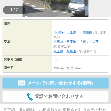
1 / 7
賃料
-
小田急小田原線
「
千歳船橋
」駅 徒歩
15分
交通
小田急小田原線
「
祖師ヶ谷大蔵
」
駅 徒歩17分
京王線
「
八幡山
」駅 徒歩28分
間取り(面積)
-(-)
築年月
1989年 5月(築37年)
メールでお問い合わせする(無料)
電話でお問い合わせする
京王線、井の頭線、小田急線のお部屋さがしは地元の弊社