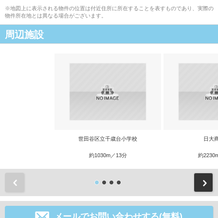
※地図上に表示される物件の位置は付近住所に所在することを表すものであり、実際の
物件所在地とは異なる場合がございます。
周辺施設
世田谷区立千歳台小学校
日大
約1030m／13分
約2230
前
メールでお問い合わせする(無料)