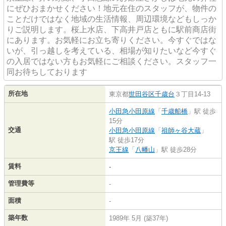
にぜひおまかせください！地元在住のスタッフが、物件の
ことだけではなく地域の生活情報、周辺環境などもしっか
りご説明します。桜上水店、下高井戸店ともに駅前商店街
にあります。お気軽にお立ち寄りください。今すぐではな
いが、引っ越しを考えている、相場が知りたいなど今すぐ
の入居ではない方もお気軽にご相談ください。スタッフ一
同お待ちしております
所在地
東京都
世田谷区
千歳台
３丁目14-13
小田急小田原線
「
千歳船橋
」駅 徒歩
15分
交通
小田急小田原線
「
祖師ヶ谷大蔵
」
駅 徒歩17分
京王線
「
八幡山
」駅 徒歩28分
賃料
-
管理費等
-
面積
-
築年数
1989年 5月 (築37年)