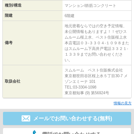
種別/構造
マンション/鉄筋コンクリート
階建
6階建
地元密着ならではの空き予定情報、
未公開情報もありますよ！！ぜひス
ムルーム桜上水、ベスト住販桜上水
備考
本店電話０３-３３０４-１０９８また
はスムルーム下高井戸電話３３２１-
１３３９までお問い合わせくださ
い。
スムルーム ベスト住販株式会社
東京都世田谷区桜上水５丁目30-7 メ
取扱会社
ゾンエミーナ 101
TEL:03-3304-1098
東京都知事 (9) 第56924号
情報の見方
メールでお問い合わせする(無料)