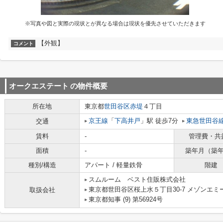
※写真や図と実際の現状とが異なる場合は現状を優先させていただきます
【外観】
コメント
オークエステート
の物件概要
所在地
東京都
世田谷区
赤堤
４丁目
京王線
「
下高井戸
」駅 徒歩7分
東急世田谷
交通
賃料
-
管理費・共
面積
-
築年月（築
種別/構造
アパート / 軽量鉄骨
階建
スムルーム ベスト住販株式会社
東京都世田谷区桜上水５丁目30-7 メゾンエミー
取扱会社
東京都知事 (9) 第56924号