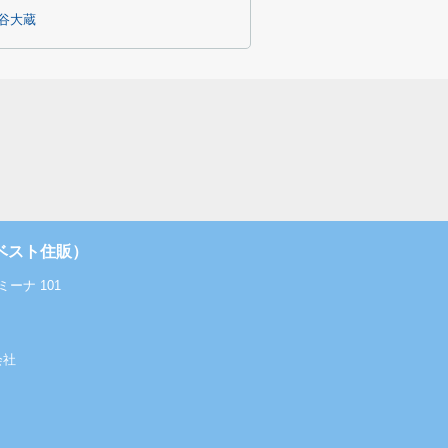
谷大蔵
ベスト住販）
ーナ 101
会社