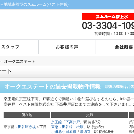
ら地域密着型のスムルーム(ベスト住販)
営業時間：10:00-19:00
>
オークエステート
テート
オークエステート
の過去掲載物件情報
現況の確認はお気
京王電鉄京王線下高井戸駅近くで満足いく物件選びをするのなら、info@estat
高井戸 ベスト住販株式会社 下高井戸店にまでご連絡をして下さいませ。
所在地
交通
京王線
「
下高井戸
」駅 徒歩7分
築
東京都
世田谷区
赤堤
４丁目
東急世田谷線
「
松原
」駅 徒歩5分
2
小田急小田原線
「
豪徳寺
」駅 徒歩16分
軽