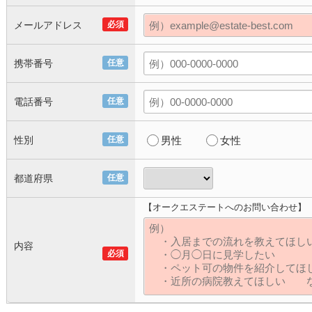
メールアドレス
必須
携帯番号
任意
電話番号
任意
性別
任意
男性
女性
都道府県
任意
【オークエステートへのお問い合わせ】
内容
必須