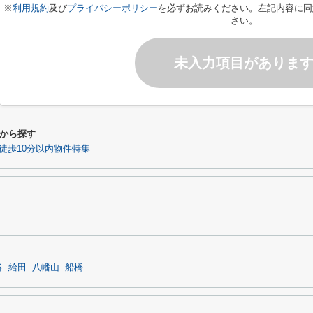
※
利用規約
及び
プライバシーポリシー
を必ずお読みください。左記内容に同
さい。
未入力項目がありま
から探す
徒歩10分以内物件特集
谷
給田
八幡山
船橋