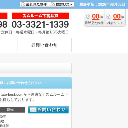
最終更新：2026年08月08日
00
00
件
件
最近見た物件
検討リスト
定休日：毎週水曜日・毎月第1/3/5火曜日
軽にお問い合わせください。
e-best.comから遠慮なくスムルーム下
お待ちしております。
建物
35年
階建
量鉄骨