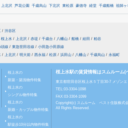
上北沢
芦花公園
千歳烏山
下北沢
東松原
豪徳寺
経堂
千歳船橋
祖師ヶ
区
/
渋谷区
桜上水
/
上北沢
/
赤堤
/
千歳台
/
八幡山
/
船橋
/
給田
/
粕谷
の頭線
/
東急世田谷線
/
小田急小田原線
水
/
上北沢
/
明大前
/
西永福
/
松原
/
浜田山
/
八幡山
/
千歳烏山
/
永福町
桜上水駅の賃貸情報はスムルーム(
桜上水の
新築・築浅物件特集
東京都世田谷区桜上水５丁目30-7 メゾンエミ
桜上水の
TEL:03-3304-1098
シングル物件特集
FAX:03-3304-1099
桜上水の
Copyright(c) スムルーム ベスト住販株式
All Rights Reserved.
新婚・カップル物件特集
桜上水の
駅徒歩10分以内物件特集