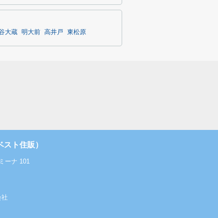
谷大蔵
明大前
高井戸
東松原
ベスト住販）
ーナ 101
会社