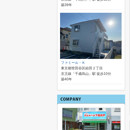
築39年
ファミール・Ｋ
東京都世田谷区給田２丁目
京王線「千歳烏山」駅 徒歩10分
築40年