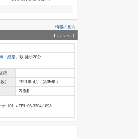
情報の見方
【マンション】
線
「
経堂
」駅 徒歩20分
益費
-
年数）
1991年 4月 ( 築35年 )
2階建
ナ 101
TEL:03-3304-1098