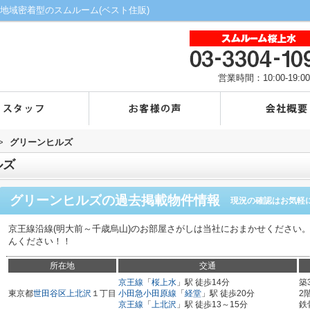
地域密着型のスムルーム(ベスト住販)
営業時間：10:00-19:00
>
グリーンヒルズ
ルズ
グリーンヒルズ
の過去掲載物件情報
現況の確認はお気軽
京王線沿線(明大前～千歳烏山)のお部屋さがしは当社におまかせください
んください！！
所在地
交通
京王線
「
桜上水
」駅 徒歩14分
築
東京都
世田谷区
上北沢
１丁目
小田急小田原線
「
経堂
」駅 徒歩20分
2
京王線
「
上北沢
」駅 徒歩13～15分
鉄