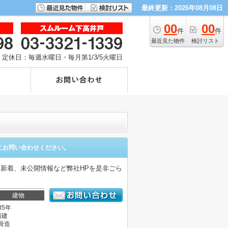
最終更新：2026年08月08日
00
00
件
件
最近見た物件
検討リスト
定休日：毎週水曜日・毎月第1/3/5火曜日
にお問い合わせください。
。新着、未公開情報など弊社HPを是非ごら
建物
35年
階建
骨造