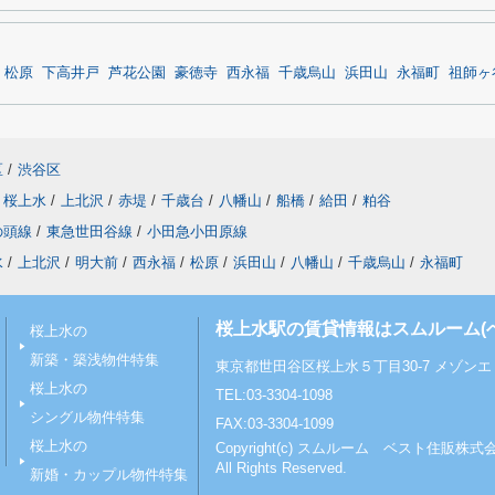
松原
下高井戸
芦花公園
豪徳寺
西永福
千歳烏山
浜田山
永福町
祖師ヶ
区
/
渋谷区
桜上水
/
上北沢
/
赤堤
/
千歳台
/
八幡山
/
船橋
/
給田
/
粕谷
の頭線
/
東急世田谷線
/
小田急小田原線
水
/
上北沢
/
明大前
/
西永福
/
松原
/
浜田山
/
八幡山
/
千歳烏山
/
永福町
桜上水駅の賃貸情報はスムルーム(
桜上水の
新築・築浅物件特集
東京都世田谷区桜上水５丁目30-7 メゾンエミ
桜上水の
TEL:03-3304-1098
シングル物件特集
FAX:03-3304-1099
桜上水の
Copyright(c) スムルーム ベスト住販株式
All Rights Reserved.
新婚・カップル物件特集