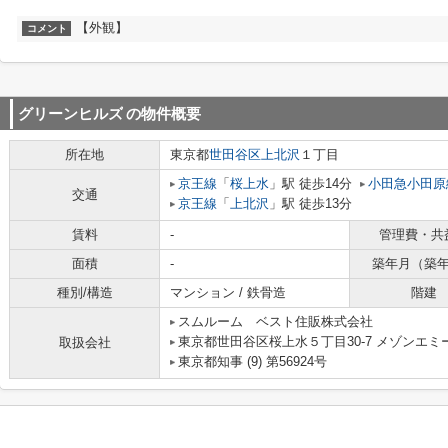
【外観】
コメント
グリーンヒルズ
の物件概要
所在地
東京都
世田谷区
上北沢
１丁目
京王線
「
桜上水
」駅 徒歩14分
小田急小田原
交通
京王線
「
上北沢
」駅 徒歩13分
賃料
-
管理費・共
面積
-
築年月（築
種別/構造
マンション / 鉄骨造
階建
スムルーム ベスト住販株式会社
東京都世田谷区桜上水５丁目30-7 メゾンエミー
取扱会社
東京都知事 (9) 第56924号