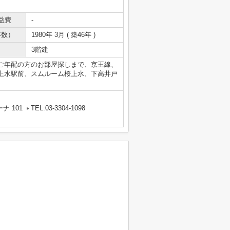
益費
-
年数）
1980年 3月 ( 築46年 )
3階建
ご年配の方のお部屋探しまで、京王線、
上水駅前、スムルーム桜上水、下高井戸
ナ 101
TEL:03-3304-1098