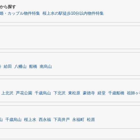
から探す
婚・カップル物件特集
桜上水の駅徒歩10分以内物件特集
谷
給田
八幡山
船橋
南烏山
上北沢
芦花公園
千歳烏山
下北沢
東松原
豪徳寺
経堂
千歳船橋
祖師ヶ
山
千歳烏山
桜上水
西永福
下高井戸
永福町
松原