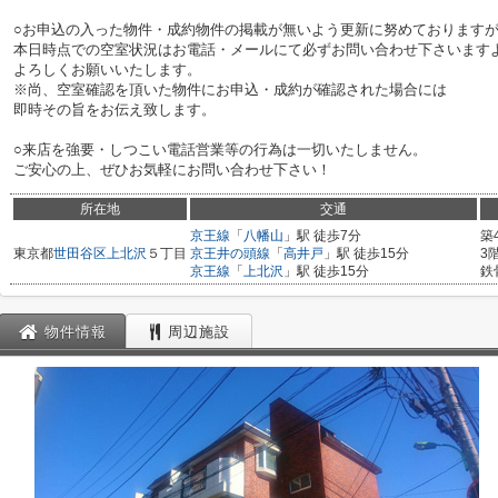
○お申込の入った物件・成約物件の掲載が無いよう更新に努めております
本日時点での空室状況はお電話・メールにて必ずお問い合わせ下さいます
よろしくお願いいたします。
※尚、空室確認を頂いた物件にお申込・成約が確認された場合には
即時その旨をお伝え致します。
○来店を強要・しつこい電話営業等の行為は一切いたしません。
ご安心の上、ぜひお気軽にお問い合わせ下さい！
所在地
交通
京王線
「
八幡山
」駅 徒歩7分
築
東京都
世田谷区
上北沢
５丁目
京王井の頭線
「
高井戸
」駅 徒歩15分
3
京王線
「
上北沢
」駅 徒歩15分
鉄
物件情報
周辺施設