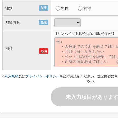
性別
任意
男性
女性
都道府県
任意
【サンハイツ上北沢へのお問い合わせ】
内容
必須
※
利用規約
及び
プライバシーポリシー
を必ずお読みください。左記内容に同
さい。
未入力項目がありま