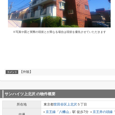
※写真や図と実際の現状とが異なる場合は現状を優先させていただきます
【外観】
コメント
サンハイツ上北沢
の物件概要
所在地
東京都
世田谷区
上北沢
５丁目
京王線
「
八幡山
」駅 徒歩7分
京王井の頭線
交通