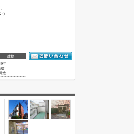
が、
よう
建物
46年
階建
骨造