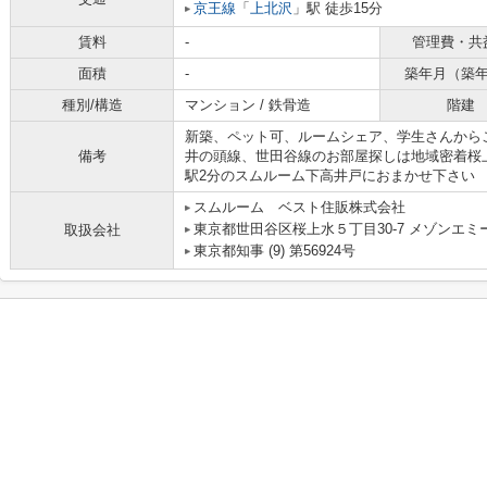
京王線
「
上北沢
」駅 徒歩15分
賃料
-
管理費・共
面積
-
築年月（築
種別/構造
マンション / 鉄骨造
階建
新築、ペット可、ルームシェア、学生さんから
備考
井の頭線、世田谷線のお部屋探しは地域密着桜
駅2分のスムルーム下高井戸におまかせ下さい
スムルーム ベスト住販株式会社
東京都世田谷区桜上水５丁目30-7 メゾンエミー
取扱会社
東京都知事 (9) 第56924号