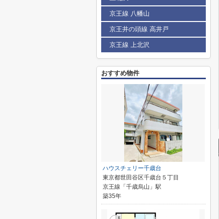
京王線 八幡山
京王井の頭線 高井戸
京王線 上北沢
おすすめ物件
ハウスチェリー千歳台
東京都世田谷区千歳台５丁目
京王線「千歳烏山」駅
築35年