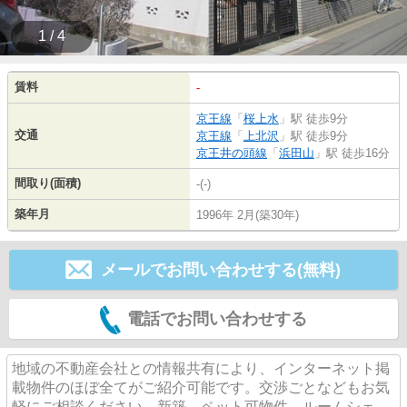
1 / 4
賃料
-
京王線
「
桜上水
」駅 徒歩9分
交通
京王線
「
上北沢
」駅 徒歩9分
京王井の頭線
「
浜田山
」駅 徒歩16分
間取り(面積)
-(-)
築年月
1996年 2月(築30年)
メールでお問い合わせする(無料)
電話でお問い合わせする
地域の不動産会社との情報共有により、インターネット掲
載物件のほぼ全てがご紹介可能です。交渉ごとなどもお気
軽にご相談ください。新築、ペット可物件、ルームシェ