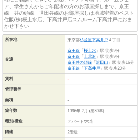
ア、学生さんからご年配者の方のお部屋探しまで、京王
線、井の頭線、世田谷線のお部屋探しは地域密着のベスト
住販(株)桜上水店、下高井戸店スムルーム下高井戸におま
かせ下さい
所在地
東京都
杉並区
下高井戸
４丁目
京王線
「
桜上水
」駅 徒歩9分
京王線
「
上北沢
」駅 徒歩9分
交通
京王井の頭線
「
浜田山
」駅 徒歩16分
京王線
「
下高井戸
」駅 徒歩20分
賃料
-
管理費等
-
面積
-
築年数
1996年 2月 (築30年)
種別/構造
アパート/木造
階建
2階建