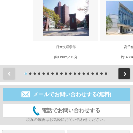
日大文理学部
高千
約1190m／15分
約1438
前
メールでお問い合わせする(無料)
電話でお問い合わせする
現況の確認はお気軽にお問い合わせください。