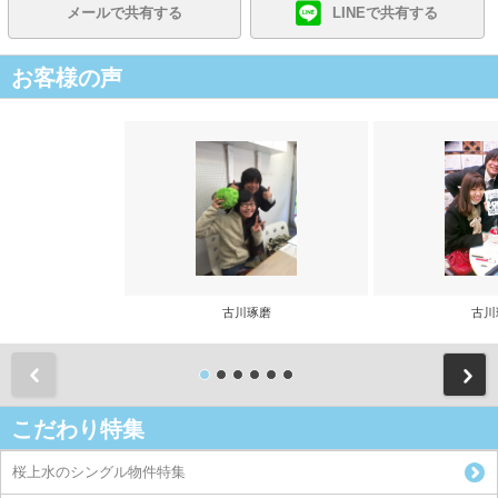
メールで共有する
LINEで共有する
お客様の声
古川琢磨
古川
前
こだわり特集
桜上水のシングル物件特集