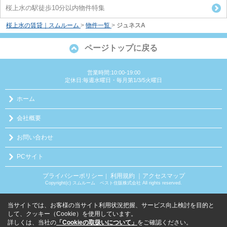
桜上水の駅徒歩10分以内物件特集
桜上水の賃貸｜スムルーム
>
物件一覧
>
ジュネスA
ページトップに戻る
営業時間:10:00-19:00
定休日:毎週水曜日・毎月第1/3/5火曜日
ホーム
会社概要
お問い合わせ
PCサイト
プライバシーポリシー
利用規約
｜アクセスマップ
｜
Copyright(c) スムルーム ベスト住販株式会社 All rights reserved.
当サイトでは、お客様の当サイト利用状況把握、サービス向上検討を目的と
して、クッキー（Cookie）を使用しています。
詳しくは、当社の
「Cookieの取扱いについて」
をご確認ください。