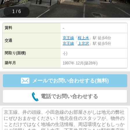
1 / 6
賃料
-
京王線
「
桜上水
」駅 徒歩6分
交通
京王線
「
上北沢
」駅 徒歩5分
間取り(面積)
-(-)
築年月
1997年 12月(築28年)
メールでお問い合わせする(無料)
電話でお問い合わせする
京王線、井の頭線、小田急線のお部屋さがしは地元の弊社
にぜひおまかせください！地元在住のスタッフが、物件の
ことだけではなく地域の生活情報、周辺環境などもしっか