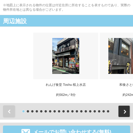
※地図上に表示される物件の位置は付近住所に所在することを表すものであり、実際の
物件所在地とは異なる場合がございます。
周辺施設
れんげ食堂 Toshu 桜上水店
和食さと
約562m／8分
約242
前
メールでお問い合わせする(無料)