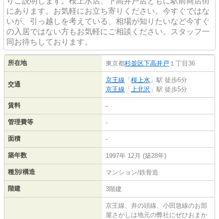
りご説明します。桜上水店、下高井戸店ともに駅前商店街
にあります。お気軽にお立ち寄りください。今すぐではな
いが、引っ越しを考えている、相場が知りたいなど今すぐ
の入居ではない方もお気軽にご相談ください。スタッフ一
同お待ちしております。
所在地
東京都
杉並区
下高井戸
１丁目36
京王線
「
桜上水
」駅 徒歩6分
交通
京王線
「
上北沢
」駅 徒歩5分
賃料
-
管理費等
-
面積
-
築年数
1997年 12月 (築28年)
種別/構造
マンション/鉄骨造
階建
3階建
京王線、井の頭線、小田急線のお部
屋さがしは地元の弊社にぜひおまか