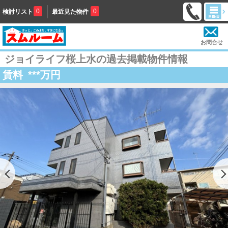
0
0
検討リスト
最近見た物件
お問合せ
ジョイライフ桜上水の過去掲載物件情報
賃料
***
万円