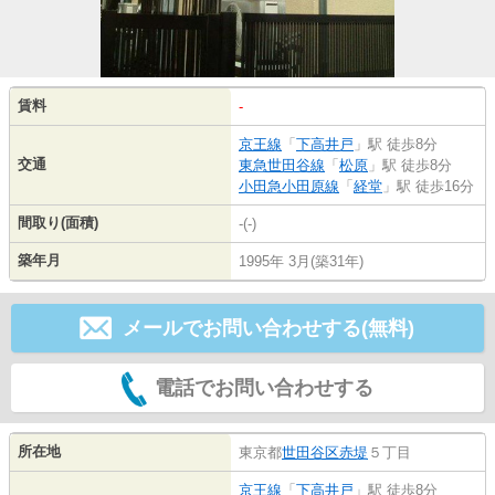
賃料
-
京王線
「
下高井戸
」駅 徒歩8分
交通
東急世田谷線
「
松原
」駅 徒歩8分
小田急小田原線
「
経堂
」駅 徒歩16分
間取り(面積)
-(-)
築年月
1995年 3月(築31年)
メールでお問い合わせする(無料)
電話でお問い合わせする
所在地
東京都
世田谷区
赤堤
５丁目
京王線
「
下高井戸
」駅 徒歩8分