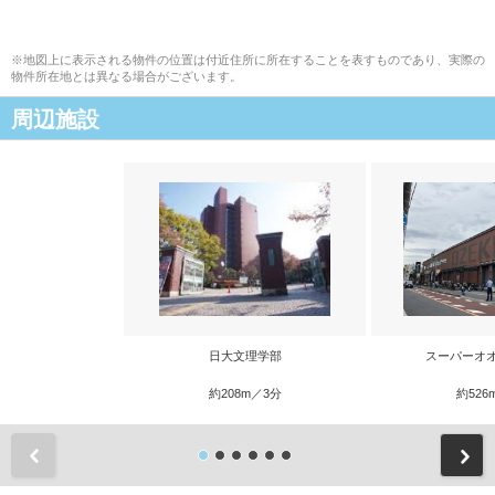
※地図上に表示される物件の位置は付近住所に所在することを表すものであり、実際の
物件所在地とは異なる場合がございます。
周辺施設
日大文理学部
スーパーオ
約208m／3分
約526
前