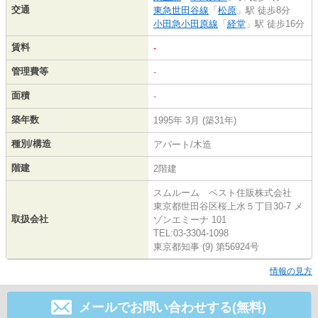
交通
東急世田谷線
「
松原
」駅 徒歩8分
小田急小田原線
「
経堂
」駅 徒歩16分
賃料
-
管理費等
-
面積
-
築年数
1995年 3月 (築31年)
種別/構造
アパート/木造
階建
2階建
スムルーム ベスト住販株式会社
東京都世田谷区桜上水５丁目30-7 メ
取扱会社
ゾンエミーナ 101
TEL:03-3304-1098
東京都知事 (9) 第56924号
情報の見方
メールでお問い合わせする(無料)