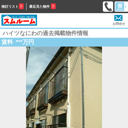
0
0
検討リスト
最近見た物件
お問合せ
ハイツなにわの過去掲載物件情報
賃料
***
万円