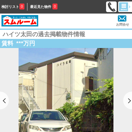
0
0
検討リスト
最近見た物件
お問合せ
ハイツ太田の過去掲載物件情報
賃料
***
万円