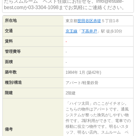
たらスムルーム ベスト住販にお任せを。info@estate-
best.comか03-3304-1098までお気軽にご連絡ください。
所在地
東京都
世田谷区
赤堤
５丁目1-8
交通
京王線
「
下高井戸
」駅 徒歩10分
賃料
-
管理費等
-
面積
-
築年数
1984年 1月 (築42年)
種別/構造
アパート/軽量鉄骨
階建
2階建
「ハイツ太田」のここがイチオシ。
こちらの物件はアパートです。通風
システムが整った換気がしやすい物
件です。2駅利用ができて、電車での
移動に役立つ物件です。明るいスタ
備考
ッフ、明るい店内。スムルーム ベ