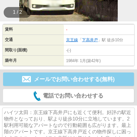
1 / 2
賃料
-
交通
京王線
「
下高井戸
」駅 徒歩10分
間取り(面積)
-(-)
築年月
1984年 1月(築42年)
メールでお問い合わせする(無料)
電話でお問い合わせする
ハイツ太田：京王線下高井戸にも近くて便利。好評の駅近
物件となっており、駅より徒歩10分に立地しています。2
駅利用可能なアパートなので行動範囲も広がります。最上
階のアパートです。京王線下高井戸近くの物件探しに困っ