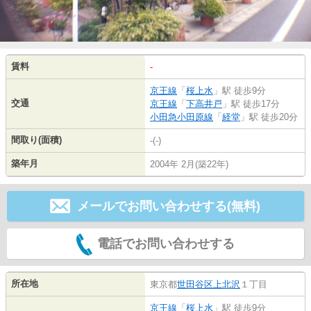
賃料
-
京王線
「
桜上水
」駅 徒歩9分
交通
京王線
「
下高井戸
」駅 徒歩17分
小田急小田原線
「
経堂
」駅 徒歩20分
間取り(面積)
-(-)
築年月
2004年 2月(築22年)
メールでお問い合わせする(無料)
電話でお問い合わせする
所在地
東京都
世田谷区
上北沢
１丁目
京王線
「
桜上水
」駅 徒歩9分