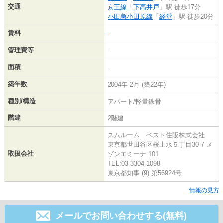
交通
京王線
「
下高井戸
」駅 徒歩17分
小田急小田原線
「
経堂
」駅 徒歩20分
賃料
-
管理費等
-
面積
-
築年数
2004年 2月 (築22年)
種別/構造
アパート/軽量鉄骨
階建
2階建
スムルーム ベスト住販株式会社
東京都世田谷区桜上水５丁目30-7 メ
取扱会社
ゾンエミーナ 101
TEL:03-3304-1098
東京都知事 (9) 第56924号
情報の見方
メールでお問い合わせする(無料)