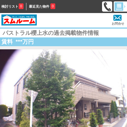
0
0
検討リスト
最近見た物件
お問合せ
パストラル櫻上水の過去掲載物件情報
賃料
***
万円