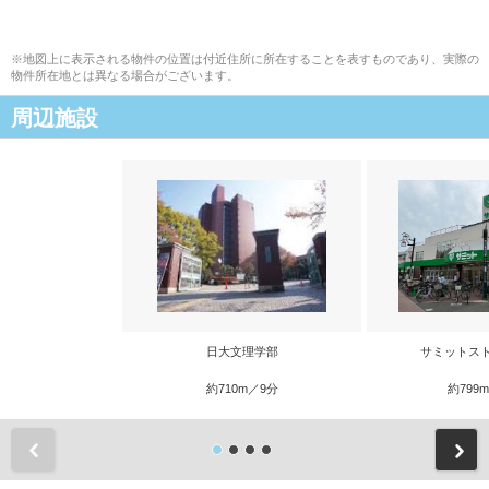
※地図上に表示される物件の位置は付近住所に所在することを表すものであり、実際の
物件所在地とは異なる場合がございます。
周辺施設
日大文理学部
サミットス
約710m／9分
約799
前