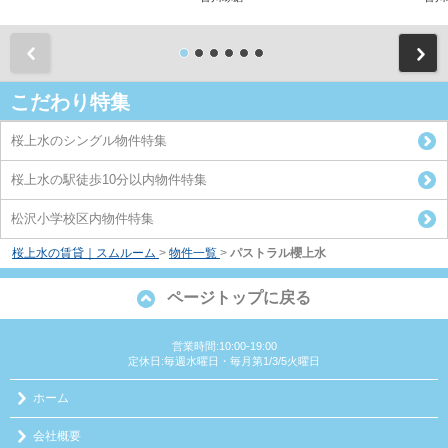
前
こだわり特集
桜上水のシングル物件特集
桜上水の駅徒歩10分以内物件特集
松沢小学校区内物件特集
桜上水の賃貸｜スムルーム
>
物件一覧
>
パストラル櫻上水
ページトップに戻る
営業時間:10:00-19:00
定休日:毎週水曜日・毎月第1/3/5火曜日
ホーム
会社概要