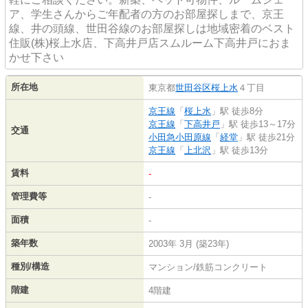
ア、学生さんからご年配者の方のお部屋探しまで、京王
線、井の頭線、世田谷線のお部屋探しは地域密着のベスト
住販(株)桜上水店、下高井戸店スムルーム下高井戸におま
かせ下さい
所在地
東京都
世田谷区
桜上水
４丁目
京王線
「
桜上水
」駅 徒歩8分
京王線
「
下高井戸
」駅 徒歩13～17分
交通
小田急小田原線
「
経堂
」駅 徒歩21分
京王線
「
上北沢
」駅 徒歩13分
賃料
-
管理費等
-
面積
-
築年数
2003年 3月 (築23年)
種別/構造
マンション/鉄筋コンクリート
階建
4階建