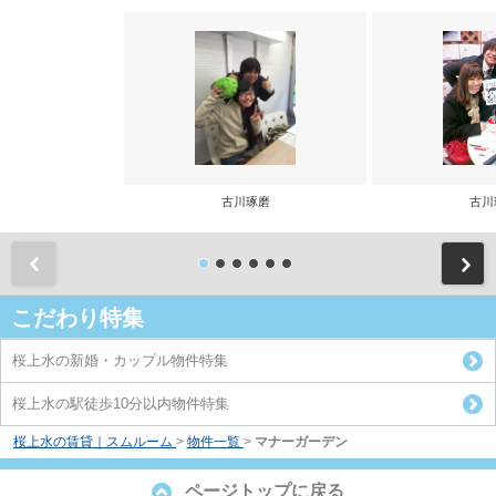
古川琢磨
古川
前
こだわり特集
桜上水の新婚・カップル物件特集
桜上水の駅徒歩10分以内物件特集
桜上水の賃貸｜スムルーム
>
物件一覧
>
マナーガーデン
ページトップに戻る