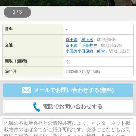
1 / 3
賃料
-
京王線
「
桜上水
」駅 徒歩8分
交通
京王線
「
下高井戸
」駅 徒歩13分
小田急小田原線
「
経堂
」駅 徒歩21分
間取り(面積)
-(-)
築年月
2003年 3月(築23年)
メールでお問い合わせする(無料)
電話でお問い合わせする
地域の不動産会社との情報共有により、インターネット掲
載物件のほぼ全てがご紹介可能です。交渉ごとなどもお気
軽にご相談ください。新築、ペット可物件、ルームシェ