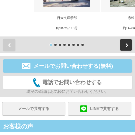
日大文理学部
赤松
約987m／13分
約1428
前
メールでお問い合わせする(無料)
電話でお問い合わせする
現況の確認はお気軽にお問い合わせください。
メールで共有する
LINEで共有する
お客様の声