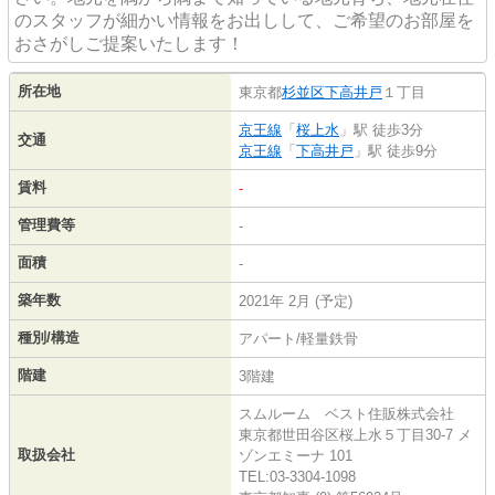
のスタッフが細かい情報をお出しして、ご希望のお部屋を
おさがしご提案いたします！
所在地
東京都
杉並区
下高井戸
１丁目
京王線
「
桜上水
」駅 徒歩3分
交通
京王線
「
下高井戸
」駅 徒歩9分
賃料
-
管理費等
-
面積
-
築年数
2021年 2月 (予定)
種別/構造
アパート/軽量鉄骨
階建
3階建
スムルーム ベスト住販株式会社
東京都世田谷区桜上水５丁目30-7 メ
取扱会社
ゾンエミーナ 101
TEL:03-3304-1098