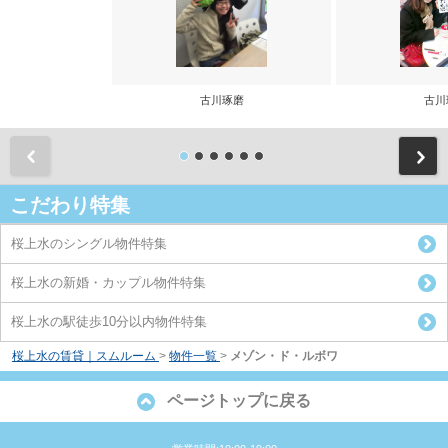
古川琢磨
古川
前
こだわり特集
桜上水のシングル物件特集
桜上水の新婚・カップル物件特集
桜上水の駅徒歩10分以内物件特集
桜上水の賃貸｜スムルーム
>
物件一覧
>
メゾン・ド・ルボワ
ページトップに戻る