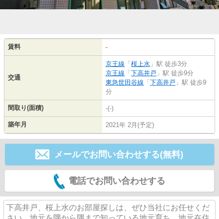
賃料
-
京王線
「
桜上水
」駅 徒歩3分
京王線
「
下高井戸
」駅 徒歩9分
交通
東急世田谷線
「
下高井戸
」駅 徒歩9
分
間取り(面積)
-(-)
築年月
2021年 2月(予定)
メールでお問い合わせする(無料)
電話でお問い合わせする
下高井戸、桜上水のお部屋探しは、ぜひ当社にお任せくだ
さい。地元を隅から隅まで知っている地元育ち、地元在住