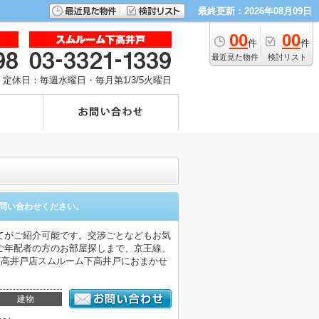
最終更新：2026年08月09日
00
00
件
件
最近見た物件
検討リスト
定休日：毎週水曜日・毎月第1/3/5火曜日
問い合わせください。
てがご紹介可能です。交渉ごとなどもお気
ご年配者の方のお部屋探しまで、京王線、
下高井戸店スムルーム下高井戸におまかせ
建物