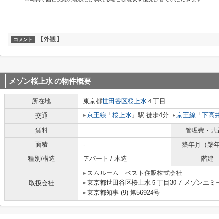
【外観】
コメント
メゾン桜上水
の物件概要
所在地
東京都
世田谷区
桜上水
４丁目
京王線
「
桜上水
」駅 徒歩4分
京王線
「
下高
交通
賃料
-
管理費・共
面積
-
築年月（築
種別/構造
アパート / 木造
階建
スムルーム ベスト住販株式会社
東京都世田谷区桜上水５丁目30-7 メゾンエミー
取扱会社
東京都知事 (9) 第56924号