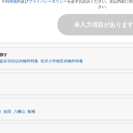
※
利用規約
及び
プライバシーポリシー
を必ずお読みください。左記内容に同
さい。
未入力項目がありま
探す
徒歩10分以内物件特集
松沢小学校区内物件特集
谷
給田
八幡山
船橋