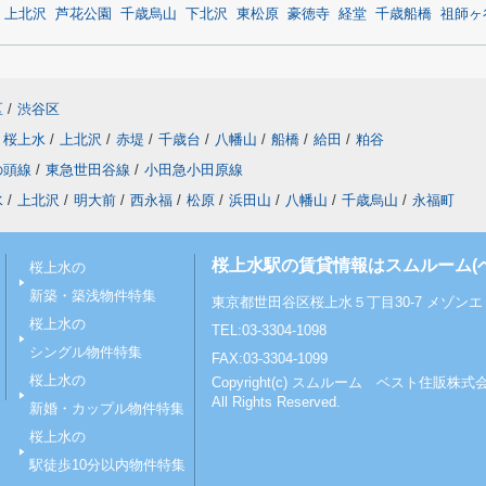
上北沢
芦花公園
千歳烏山
下北沢
東松原
豪徳寺
経堂
千歳船橋
祖師ヶ
区
/
渋谷区
桜上水
/
上北沢
/
赤堤
/
千歳台
/
八幡山
/
船橋
/
給田
/
粕谷
の頭線
/
東急世田谷線
/
小田急小田原線
水
/
上北沢
/
明大前
/
西永福
/
松原
/
浜田山
/
八幡山
/
千歳烏山
/
永福町
桜上水駅の賃貸情報はスムルーム(
桜上水の
新築・築浅物件特集
東京都世田谷区桜上水５丁目30-7 メゾンエミ
桜上水の
TEL:03-3304-1098
シングル物件特集
FAX:03-3304-1099
桜上水の
Copyright(c) スムルーム ベスト住販株式
All Rights Reserved.
新婚・カップル物件特集
桜上水の
駅徒歩10分以内物件特集