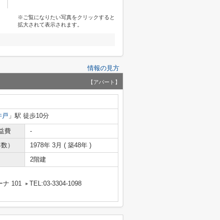
※ご覧になりたい写真をクリックすると
拡大されて表示されます。
情報の見方
【アパート】
井戸
」駅 徒歩10分
益費
-
年数）
1978年 3月 ( 築48年 )
2階建
ナ 101
TEL:03-3304-1098