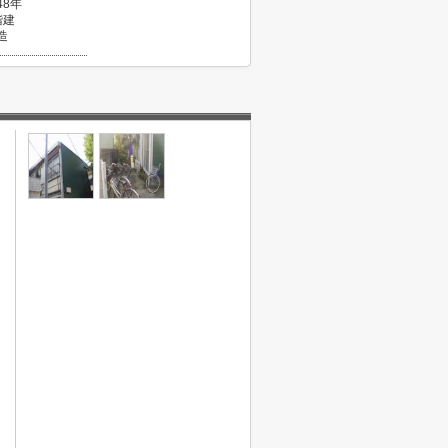
48年
階建
造