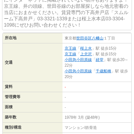
京王線、井の頭線、世田谷線のお部屋探しなら地元密着の
当店におまかせください。賃貸専門の下高井戸店「スムル
ーム下高井戸」03-3321-1339または桜上水本店03-3304-
1098にぜひお問い合わせください！
所在地
東京都
世田谷区
八幡山
１丁目
京王線
「
桜上水
」駅 徒歩15分
京王線
「
上北沢
」駅 徒歩15分
小田急小田原線
「
経堂
」駅 徒歩20～
交通
22分
小田急小田原線
「
千歳船橋
」駅 徒歩
20分
賃料
-
管理費等
-
面積
-
築年数
1978年 3月 (築48年)
種別/構造
マンション/鉄骨造