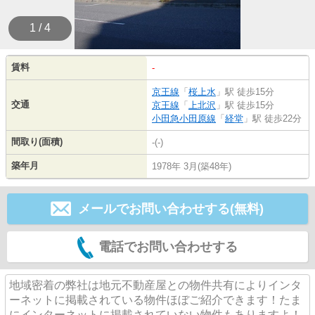
1 / 4
賃料
-
京王線
「
桜上水
」駅 徒歩15分
交通
京王線
「
上北沢
」駅 徒歩15分
小田急小田原線
「
経堂
」駅 徒歩22分
間取り(面積)
-(-)
築年月
1978年 3月(築48年)
メールでお問い合わせする(無料)
電話でお問い合わせする
地域密着の弊社は地元不動産屋との物件共有によりインタ
ーネットに掲載されている物件ほぼご紹介できます！たま
にインターネットに掲載されていない物件もありますよ！