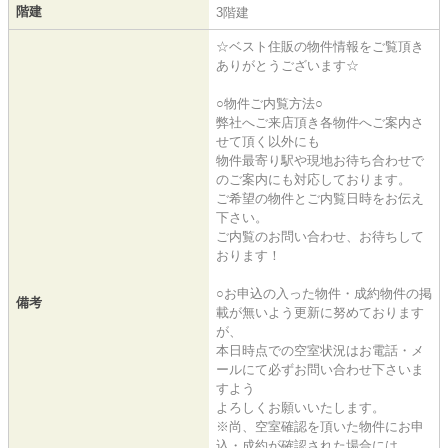
階建
3階建
☆ベスト住販の物件情報をご覧頂き
ありがとうございます☆
○物件ご内覧方法○
弊社へご来店頂き各物件へご案内さ
せて頂く以外にも
物件最寄り駅や現地お待ち合わせで
のご案内にも対応しております。
ご希望の物件とご内覧日時をお伝え
下さい。
ご内覧のお問い合わせ、お待ちして
おります！
○お申込の入った物件・成約物件の掲
備考
載が無いよう更新に努めております
が、
本日時点での空室状況はお電話・メ
ールにて必ずお問い合わせ下さいま
すよう
よろしくお願いいたします。
※尚、空室確認を頂いた物件にお申
込・成約が確認された場合には