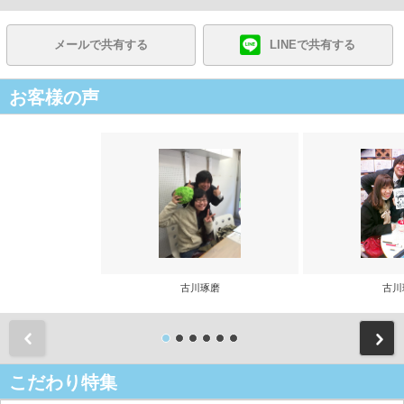
メールで共有する
LINEで共有する
お客様の声
古川琢磨
古川
前
こだわり特集