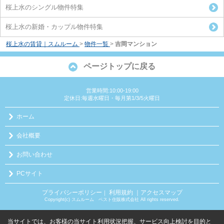
桜上水のシングル物件特集
桜上水の新婚・カップル物件特集
桜上水の賃貸｜スムルーム
>
物件一覧
>
吉岡マンション
ページトップに戻る
営業時間:10:00-19:00
定休日:毎週水曜日・毎月第1/3/5火曜日
ホーム
会社概要
お問い合わせ
PCサイト
プライバシーポリシー
利用規約
｜アクセスマップ
｜
Copyright(c) スムルーム ベスト住販株式会社 All rights reserved.
当サイトでは、お客様の当サイト利用状況把握、サービス向上検討を目的と