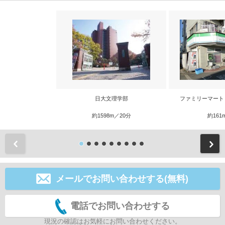
日大文理学部
ファミリーマート
約1598m／20分
約161
前
メールでお問い合わせする(無料)
電話でお問い合わせする
現況の確認はお気軽にお問い合わせください。