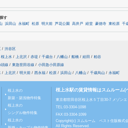
探す
山
浜田山
永福町
松原
明大前
芦花公園
高井戸
経堂
豪徳寺
東松原
千
区
/
渋谷区
桜上水
/
上北沢
/
赤堤
/
千歳台
/
八幡山
/
船橋
/
給田
/
粕谷
の頭線
/
東急世田谷線
/
小田急小田原線
水
/
上北沢
/
明大前
/
西永福
/
松原
/
浜田山
/
八幡山
/
千歳烏山
/
永福町
桜上水駅の賃貸情報はスムルーム(
桜上水の
新築・築浅物件特集
東京都世田谷区桜上水５丁目30-7 メゾンエミ
桜上水の
TEL:03-3304-1098
シングル物件特集
FAX:03-3304-1099
桜上水の
Copyright(c) スムルーム ベスト住販株式
All Rights Reserved.
新婚・カップル物件特集