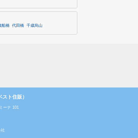
歳船橋
代田橋
千歳烏山
ベスト住販）
ーナ 101
会社