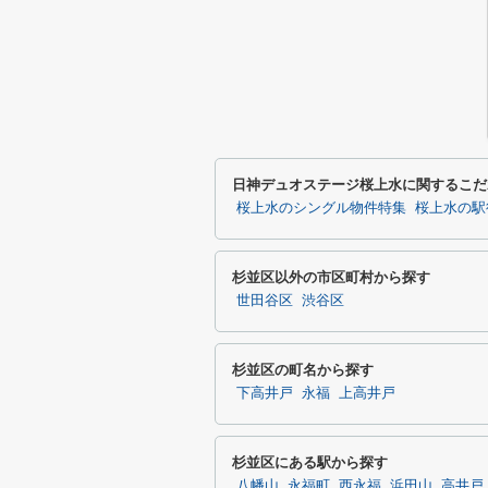
日神デュオステージ桜上水に関するこだ
桜上水のシングル物件特集
桜上水の駅
杉並区以外の市区町村から探す
世田谷区
渋谷区
杉並区の町名から探す
下高井戸
永福
上高井戸
杉並区にある駅から探す
八幡山
永福町
西永福
浜田山
高井戸