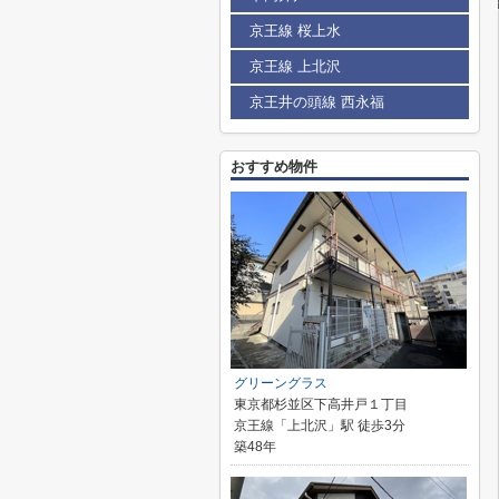
京王線 桜上水
京王線 上北沢
京王井の頭線 西永福
おすすめ物件
グリーングラス
東京都杉並区下高井戸１丁目
京王線「上北沢」駅 徒歩3分
築48年