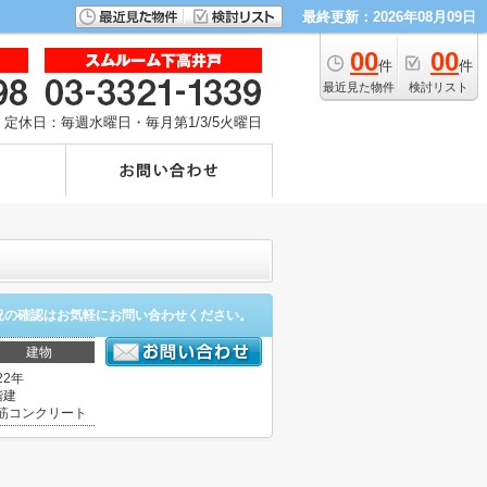
最終更新：2026年08月09日
00
00
件
件
最近見た物件
検討リスト
定休日：毎週水曜日・毎月第1/3/5火曜日
況の確認はお気軽にお問い合わせください。
建物
22年
階建
筋コンクリート