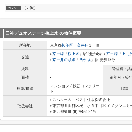
【外観】
コメント
日神デュオステージ桜上水
の物件概要
所在地
東京都
杉並区
下高井戸
１丁目
京王線
「
桜上水
」駅 徒歩4分
京王線
「
上北
交通
京王井の頭線
「
西永福
」駅 徒歩18分
賃料
-
管理費・共
面積
-
築年月（築
マンション / 鉄筋コンクリー
種別/構造
階建
ト
スムルーム ベスト住販株式会社
東京都世田谷区桜上水５丁目30-7 メゾンエミー
取扱会社
東京都知事 (9) 第56924号