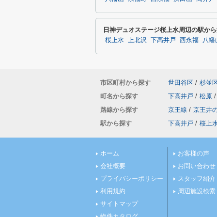
日神デュオステージ桜上水周辺の駅から
桜上水
上北沢
下高井戸
西永福
八幡
市区町村から探す
世田谷区
/
杉並
町名から探す
下高井戸
/
松原
/
路線から探す
京王線
/
京王井
駅から探す
下高井戸
/
桜上
ホーム
お客様の声
会社概要
お問い合わせ
プライバシーポリシー
スタッフ紹介
利用規約
周辺施設検索
サイトマップ
物件カタログ