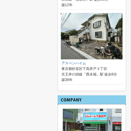
築12年
アスペンハイム
東京都杉並区下高井戸３丁目
京王井の頭線「西永福」駅 徒歩8分
築38年