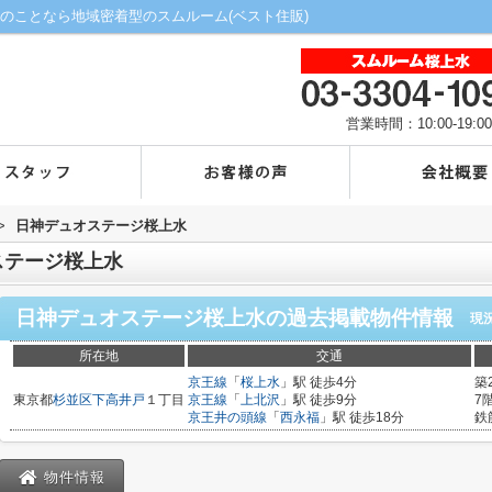
のことなら地域密着型のスムルーム(ベスト住販)
営業時間：10:00-19:00
>
日神デュオステージ桜上水
ステージ桜上水
日神デュオステージ桜上水
の過去掲載物件情報
現
所在地
交通
京王線
「
桜上水
」駅 徒歩4分
築
東京都
杉並区
下高井戸
１丁目
京王線
「
上北沢
」駅 徒歩9分
7
京王井の頭線
「
西永福
」駅 徒歩18分
鉄
物件情報