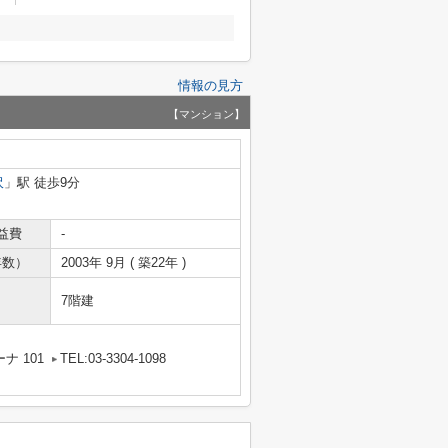
情報の見方
【マンション】
沢
」駅 徒歩9分
益費
-
年数）
2003年 9月 ( 築22年 )
7階建
ナ 101
TEL:03-3304-1098