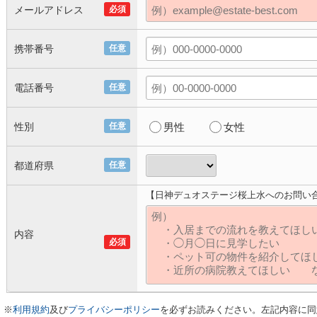
メールアドレス
必須
携帯番号
任意
電話番号
任意
性別
任意
男性
女性
都道府県
任意
【日神デュオステージ桜上水へのお問い
内容
必須
※
利用規約
及び
プライバシーポリシー
を必ずお読みください。左記内容に同