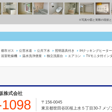
※写真や図と実際の現状と
都市ガス
公営水道
公共下水
照明器具付き
IHクッキングヒーター
浴室乾燥機
温水洗浄便座
独立洗面台
エアコン
TVモニタ付イン
販株式会社
-1098
〒156-0045
東京都世田谷区桜上水５丁目30-7 メゾン