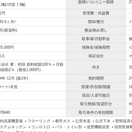
面積/バルコニー面積
2
.2帖
/
洋室 7.8帖
万円
管理費・共益費
-
月/1ヶ月/-
償却/敷引
-/
月(新賃料)
敷金積み増し
-
駐車場/月額料金
無
25,000円
保険名/保険期間
-
加入
保証会社
証会社 要：初回 賃料総額100％＋月額
向き
総額2％（最低1,000円）
24年 12月 (築1年)
契約期間
2
パート/木造
部屋/所在階/階建
1
現況/入居可能日
取引態様/賃貸区分
78940
取引条件の有効期限
2
内洗濯機置場
フローリング
都市ガス
公営水道
公共下水
照明器具
ステムキッチン
コンロ１口
バス・トイレ別
追焚機能浴室
浴室乾燥