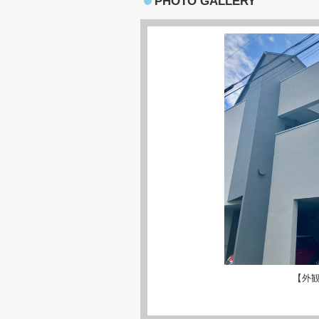
PHOTO GALLERY
【外