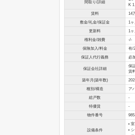
間取り/詳細
K 1
賃料
14
敷金/礼金/保証金
1ヶ
更新料
1ヶ
権利金/雑費
-/-
保険加入/料金
有/
保証人代行義務
必
保
保証会社詳細
賃料
築年月(築年数)
20
種別/構造
ア
総戸数
-
特優賃
-
物件番号
985
室
シ
設備条件