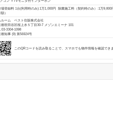
アコン
TVモニタ付インターホン
場登録料 1台(利用時のみ):1万1,000円 除菌施工料（契約時のみ）:1万9,80
月額）
ムルーム ベスト住販株式会社
都世田谷区桜上水５丁目30-7 メゾンエミーナ 101
:03-3304-1098
都知事 (9) 第56924号
このQRコードを読み取ることで、スマホでも物件情報を確認でき