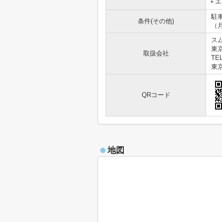
エ
駐車
条件(その他)
（
ス
東京
取扱会社
TEL
東京
QRコード
地図