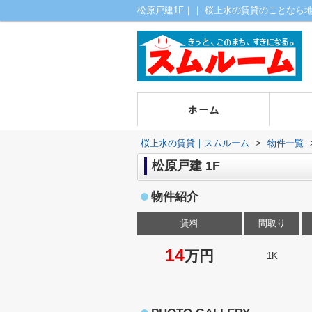
松原戸建1F｜｜ 桜上水の賃貸のことなら
桜上水の賃貸｜スムルーム
>
物件一覧
松原戸建 1F
物件紹介
賃料
間取り
14
万円
1K