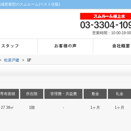
地域密着型のスムルーム(ベスト住販)
営業時間：10:00-19:00
>
松原戸建
>
1F
専有面積
所在階
管理費・共益費
敷金
礼金
27.39㎡
1階
-
1ヶ月
1ヶ月