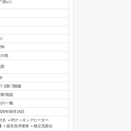
7.39㎡/-
-
/-
/2年
その他
北西
年
F/ 1階/ 3階建
空家/相談
仲介/一般
026年08月16日
付き
IHクッキングヒーター
機
温水洗浄便座
独立洗面台