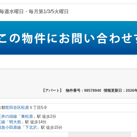
休日:毎週水曜日・毎月第1/3/5火曜日
【アパート】
物件番号：98578940
情報更新日：2026年
京都
世田谷区
松原
５丁目5-9
王井の頭線
「
東松原
」駅 徒歩2分
王線
「
明大前
」駅 徒歩14分
田急小田原線
「
下北沢
」駅 徒歩15分