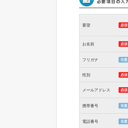
要望
必須
お名前
必須
フリガナ
任意
性別
必須
メールアドレス
必須
携帯番号
任意
電話番号
任意