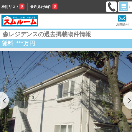
0
0
検討リスト
最近見た物件
お問合せ
森レジデンスの過去掲載物件情報
賃料
***
万円