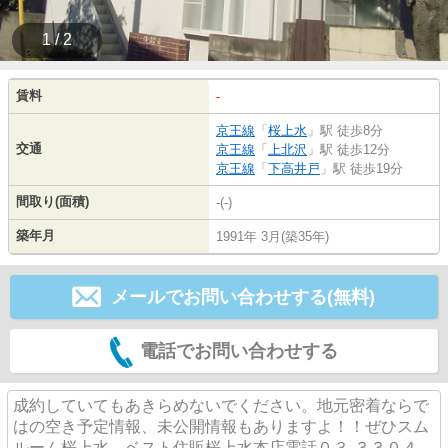
1 / 2
賃料
-
京王線
「
桜上水
」駅 徒歩8分
交通
京王線
「
上北沢
」駅 徒歩12分
京王線
「
下高井戸
」駅 徒歩19分
間取り(面積)
-(-)
築年月
1991年 3月(築35年)
メールでお問い合わせする(無料)
電話でお問い合わせする
成約していてもあきらめないでください。地元密着ならで
はの空き予定情報、未公開情報もありますよ！！ぜひスム
ルーム桜上水、ベスト住販桜上水本店電話０３-３３０４-