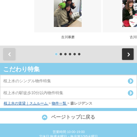
古川琢磨
古川
前
こだわり特集
桜上水のシングル物件特集
桜上水の駅徒歩10分以内物件特集
桜上水の賃貸｜スムルーム
>
物件一覧
>
森レジデンス
ページトップに戻る
営業時間:10:00-19:00
定休日:毎週水曜日・毎月第1/3/5火曜日