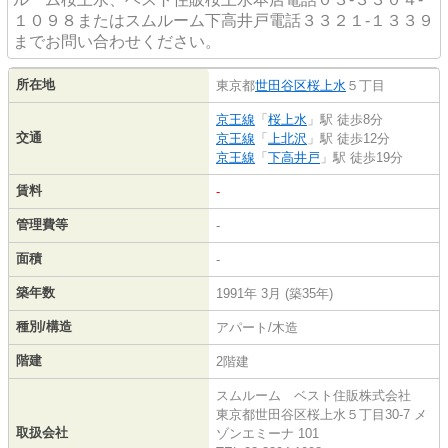
１０９８またはスムルーム下高井戸電話３３２１-１３３９
までお問い合わせください。
所在地
東京都
世田谷区
桜上水
５丁目
京王線
「
桜上水
」駅 徒歩8分
交通
京王線
「
上北沢
」駅 徒歩12分
京王線
「
下高井戸
」駅 徒歩19分
賃料
-
管理費等
-
面積
-
築年数
1991年 3月 (築35年)
種別/構造
アパート/木造
階建
2階建
スムルーム ベスト住販株式会社
東京都世田谷区桜上水５丁目30-7 メ
取扱会社
ゾンエミーナ 101