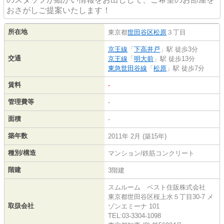
おさがしご提案いたします！
所在地
東京都
世田谷区
松原
３丁目
京王線
「
下高井戸
」駅 徒歩3分
交通
京王線
「
明大前
」駅 徒歩13分
東急世田谷線
「
松原
」駅 徒歩7分
賃料
-
管理費等
-
面積
-
築年数
2011年 2月 (築15年)
種別/構造
マンション/鉄筋コンクリート
階建
3階建
スムルーム ベスト住販株式会社
東京都世田谷区桜上水５丁目30-7 メ
取扱会社
ゾンエミーナ 101
TEL:03-3304-1098