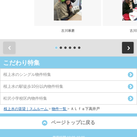
古川琢磨
古川
前
こだわり特集
桜上水のシングル物件特集
桜上水の駅徒歩10分以内物件特集
松沢小学校区内物件特集
桜上水の賃貸｜スムルーム
>
物件一覧
>
ＡＬｆａ下高井戸
ページトップに戻る