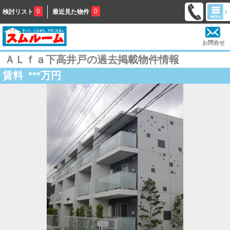
0
0
検討リスト
最近見た物件
お問合せ
ＡＬｆａ下高井戸の過去掲載物件情報
賃料
***
万円