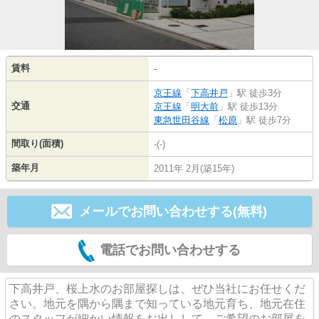
賃料
-
京王線
「
下高井戸
」駅 徒歩3分
交通
京王線
「
明大前
」駅 徒歩13分
東急世田谷線
「
松原
」駅 徒歩7分
間取り(面積)
-(-)
築年月
2011年 2月(築15年)
メールでお問い合わせする(無料)
電話でお問い合わせする
下高井戸、桜上水のお部屋探しは、ぜひ当社にお任せくだ
さい。地元を隅から隅まで知っている地元育ち、地元在住
のスタッフが細かい情報をお出しして、ご希望のお部屋を