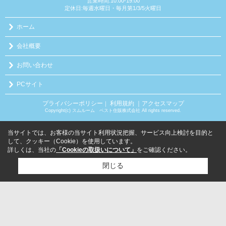
営業時間:10:00-19:00
定休日:毎週水曜日・毎月第1/3/5火曜日
ホーム
会社概要
お問い合わせ
PCサイト
プライバシーポリシー
利用規約
｜アクセスマップ
｜
Copyright(c) スムルーム ベスト住販株式会社 All rights reserved.
当サイトでは、お客様の当サイト利用状況把握、サービス向上検討を目的と
して、クッキー（Cookie）を使用しています。
詳しくは、当社の
「Cookieの取扱いについて」
をご確認ください。
閉じる