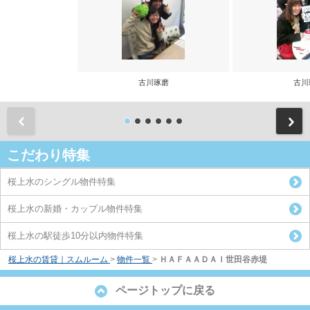
古川琢磨
古川
前
こだわり特集
桜上水のシングル物件特集
桜上水の新婚・カップル物件特集
桜上水の駅徒歩10分以内物件特集
桜上水の賃貸｜スムルーム
>
物件一覧
>
ＨＡＦＡＡＤＡＩ世田谷赤堤
ページトップに戻る