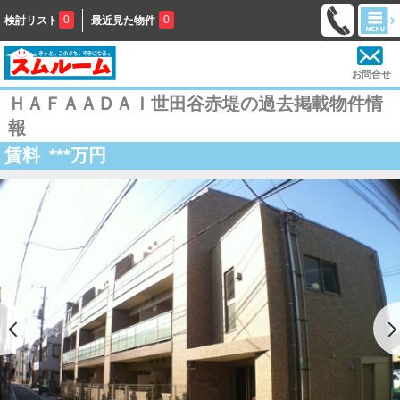
0
0
検討リスト
最近見た物件
お問合せ
ＨＡＦＡＡＤＡＩ世田谷赤堤の過去掲載物件情
報
賃料
***
万円