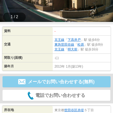
1 / 2
賃料
-
京王線
「
下高井戸
」駅 徒歩6分
交通
東急世田谷線
「
松原
」駅 徒歩8分
京王線
「
明大前
」駅 徒歩16分
間取り(面積)
-(-)
築年月
2013年 1月(築13年)
メールでお問い合わせする(無料)
電話でお問い合わせする
所在地
東京都
世田谷区
赤堤
５丁目