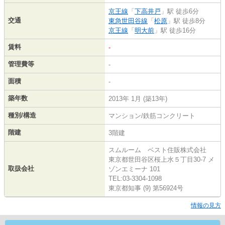
京王線
「
下高井戸
」駅 徒歩6分
交通
東急世田谷線
「
松原
」駅 徒歩8分
京王線
「
明大前
」駅 徒歩16分
賃料
-
管理費等
-
面積
-
築年数
2013年 1月 (築13年)
種別/構造
マンション/鉄筋コンクリート
階建
3階建
スムルーム ベスト住販株式会社
東京都世田谷区桜上水５丁目30-7 メ
取扱会社
ゾンエミーナ 101
TEL:03-3304-1098
東京都知事 (9) 第56924号
情報の見方