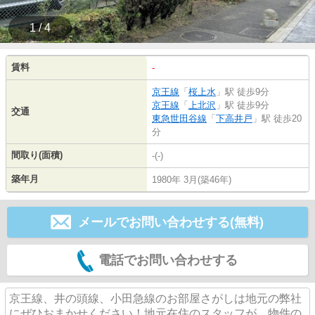
1 / 4
賃料
-
京王線
「
桜上水
」駅 徒歩9分
京王線
「
上北沢
」駅 徒歩9分
交通
東急世田谷線
「
下高井戸
」駅 徒歩20
分
間取り(面積)
-(-)
築年月
1980年 3月(築46年)
メールでお問い合わせする(無料)
電話でお問い合わせする
京王線、井の頭線、小田急線のお部屋さがしは地元の弊社
にぜひおまかせください！地元在住のスタッフが、物件の