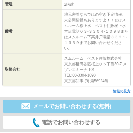
階建
2階建
地元密着ならではの空き予定情報、
未公開情報もありますよ！！ぜひス
ムルーム桜上水、ベスト住販桜上水
備考
本店電話０３-３３０４-１０９８また
はスムルーム下高井戸電話３３２１-
１３３９までお問い合わせくださ
い。
スムルーム ベスト住販株式会社
東京都世田谷区桜上水５丁目30-7 メ
取扱会社
ゾンエミーナ 101
TEL:03-3304-1098
東京都知事 (9) 第56924号
情報の見方
メールでお問い合わせする(無料)
電話でお問い合わせする