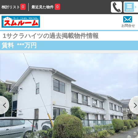
0
0
検討リスト
最近見た物件
お問合せ
1サクラハイツの過去掲載物件情報
賃料
***
万円