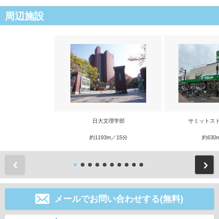
周辺施設
日大文理学部
サミットス
約1193m／15分
約630
前
メールでお問い合わせする(無料)