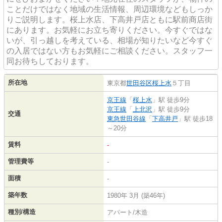
ことだけではなく地域の生活情報、周辺環境などもしっか
りご説明します。桜上水店、下高井戸店ともに駅前商店街
にあります。お気軽にお立ち寄りください。今すぐではな
いが、引っ越しを考えている、相場が知りたいなど今すぐ
の入居ではない方もお気軽にご相談ください。スタッフ一
同お待ちしております。
所在地
東京都
世田谷区
桜上水
５丁目
京王線
「
桜上水
」駅 徒歩9分
京王線
「
上北沢
」駅 徒歩9分
交通
東急世田谷線
「
下高井戸
」駅 徒歩18
～20分
賃料
-
管理費等
-
面積
-
築年数
1980年 3月 (築46年)
種別/構造
アパート/木造