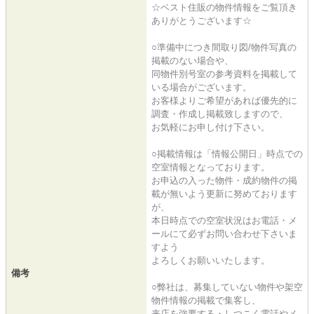
☆ベスト住販の物件情報をご覧頂き
ありがとうございます☆
○準備中につき間取り図/物件写真の
掲載のない場合や、
同物件別号室の参考資料を掲載して
いる場合がございます。
お客様よりご希望があれば優先的に
調査・作成し掲載致しますので、
お気軽にお申し付け下さい。
○掲載情報は「情報公開日」時点での
空室情報となっております。
お申込の入った物件・成約物件の掲
載が無いよう更新に努めております
が、
本日時点での空室状況はお電話・メ
ールにて必ずお問い合わせ下さいま
すよう
よろしくお願いいたします。
備考
○弊社は、募集していない物件や架空
物件情報の掲載で集客し、
来店を強要する・しつこく電話やメ