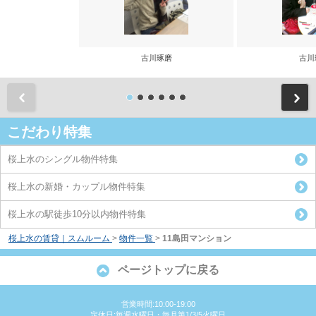
古川琢磨
古川
前
こだわり特集
桜上水のシングル物件特集
桜上水の新婚・カップル物件特集
桜上水の駅徒歩10分以内物件特集
桜上水の賃貸｜スムルーム
>
物件一覧
>
11島田マンション
ページトップに戻る
営業時間:10:00-19:00
定休日:毎週水曜日・毎月第1/3/5火曜日