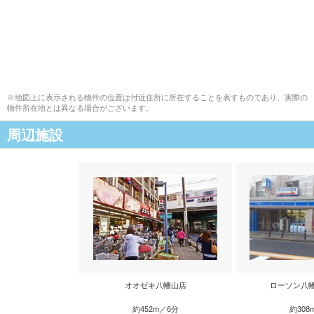
※地図上に表示される物件の位置は付近住所に所在することを表すものであり、実際の
物件所在地とは異なる場合がございます。
周辺施設
オオゼキ八幡山店
ローソン八
約452m／6分
約308