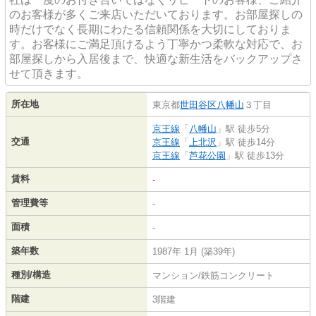
のお客様が多くご来店いただいております。お部屋探しの
時だけでなく長期にわたる信頼関係を大切にしておりま
す。お客様にご満足頂けるよう丁寧かつ柔軟な対応で、お
部屋探しから入居後まで、快適な新生活をバックアップさ
せて頂きます。
所在地
東京都
世田谷区
八幡山
３丁目
京王線
「
八幡山
」駅 徒歩5分
交通
京王線
「
上北沢
」駅 徒歩14分
京王線
「
芦花公園
」駅 徒歩13分
賃料
-
管理費等
-
面積
-
築年数
1987年 1月 (築39年)
種別/構造
マンション/鉄筋コンクリート
階建
3階建