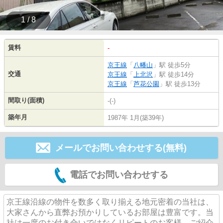
1 / 8
賃料
-
京王線
「
八幡山
」駅 徒歩5分
交通
京王線
「
上北沢
」駅 徒歩14分
京王線
「
芦花公園
」駅 徒歩13分
間取り(面積)
-(-)
築年月
1987年 1月(築39年)
メールでお問い合わせする(無料)
電話でお問い合わせする
京王線沿線の物件を数多く取り揃える地元密着の当社は、
大家さんから直弊お預かりしているお部屋は豊富です。当
社は一度のお付き合いではなくリピートのお客様、ご紹介