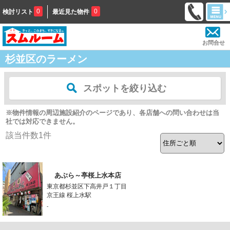
0
0
検討リスト
最近見た物件
お問合せ
杉並区のラーメン
スポットを絞り込む
※物件情報の周辺施設紹介のページであり、各店舗への問い合わせは当
社では対応できません。
該当件数
1
件
あぶら～亭桜上水本店
東京都杉並区下高井戸１丁目
京王線 桜上水駅
-