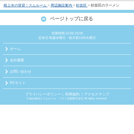
桜上水の賃貸｜スムルーム
>
周辺施設案内
>
杉並区
>
杉並区のラーメン
ページトップに戻る
営業時間:10:00-19:00
定休日:毎週水曜日・毎月第1/3/5火曜日
ホーム
会社概要
お問い合わせ
PCサイト
プライバシーポリシー
利用規約
｜アクセスマップ
｜
Copyright(c) スムルーム ベスト住販株式会社 All rights reserved.