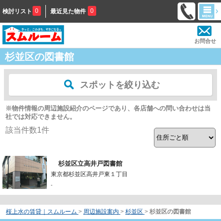
0
0
検討リスト
最近見た物件
お問合せ
杉並区の図書館
スポットを絞り込む
※物件情報の周辺施設紹介のページであり、各店舗への問い合わせは当
社では対応できません。
該当件数
1
件
杉並区立高井戸図書館
東京都杉並区高井戸東１丁目
-
桜上水の賃貸｜スムルーム
>
周辺施設案内
>
杉並区
>
杉並区の図書館